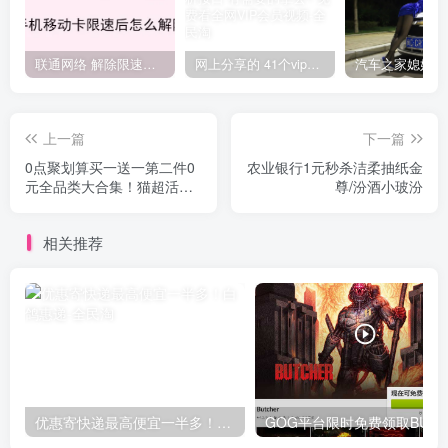
联通网络 解除限速方法参考！畅享、畅玩、老白干等及其它地区自测了
网上分享的 41个vip解析接口 有需要的拿去~ 免费看全网VIP会员视频
上一篇
下一篇
0点聚划算买一送一第二件0
农业银行1元秒杀洁柔抽纸金
元全品类大合集！猫超活动
尊/汾酒小玻汾
合集
相关推荐
优惠寄快递最高便宜一半多！白鸽惠递
G