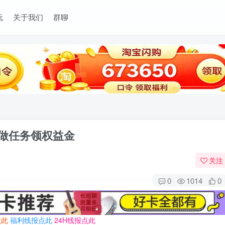
玩
关于我们
群聊
 做任务领权益金
关注
0
1014
0
点此
福利线报点此
24H线报点此