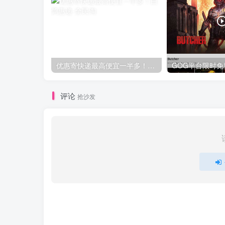
优惠寄快递最高便宜一半多！白鸽惠递
评论
抢沙发