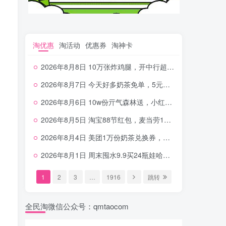
淘优惠
淘活动
优惠券
淘神卡
2026年8月8日 10万张炸鸡腿，开中行超给利，美团奶茶0.01，加油券，千问1.8~18.8体验金等
2026年8月7日 今天好多奶茶免单，5元农行省钱卡，京东抢0.01沪上，邮储5.88元等
2026年8月6日 10w份亓气森林送，小红书12元无门槛，中行电费30-10，0元柠檬水+0撸汉堡等
2026年8月5日 淘宝88节红包，麦当劳150万份柠檬水，三万份瑞幸免单，霸王9万份0.01券等
2026年8月4日 美团1万份奶茶兑换券，农行5E卡，中行支付超给利，美团领18个冰激凌，小米每天领2-6元等等
2026年8月1日 周末囤水9.9买24瓶娃哈哈，建行100元京东券，移动5元话费，麦当劳甜筒，交行立减金等
1
2
3
…
1916
跳转
全民淘微信公众号：qmtaocom