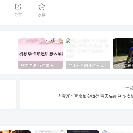
分享
收藏
联通网络 解除限速方法参考！畅享、畅玩、老白干等及其它地区自测了
网上分享的 41个vip解析接口 有需要的拿去~ 免费看全网VIP会员视频
下一
淘宝新车盲盒抽实物/淘宝天猫红包 多次