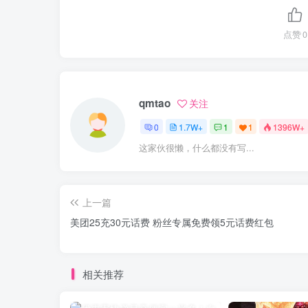
点赞
0
qmtao
关注
0
1.7W+
1
1
1396W+
这家伙很懒，什么都没有写...
上一篇
美团25充30元话费 粉丝专属免费领5元话费红包
相关推荐