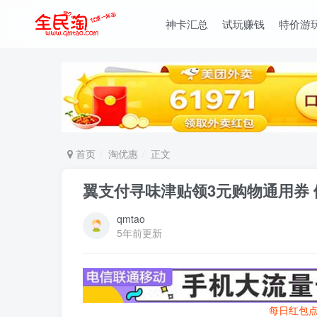
神卡汇总
试玩赚钱
特价游
首页
淘优惠
正文
翼支付寻味津贴领3元购物通用券
qmtao
5年前更新
每日红包