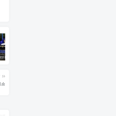
汽车之家媳妇当车模，四年大汇总，500多张媳妇图
优惠寄快递最高便宜一半多！白鸽惠递
GOG平台限时免费领取BUTCHER（屠夫）
篇
机会