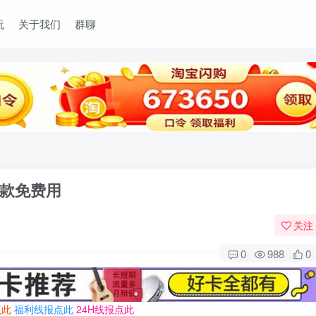
玩
关于我们
群聊
爆款免费用
关注
0
988
0
点此
福利线报点此
24H线报点此