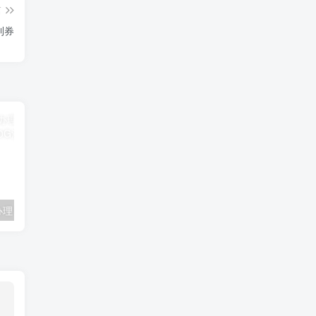
篇
利券
联通卡用户可办理 5G优享9.9元5G会员权益包 20G流量和 享受 5G速率
广东移动 免费领取10G七天流量+免费一年黄金会员（每月5折视听会员、1G流量等）