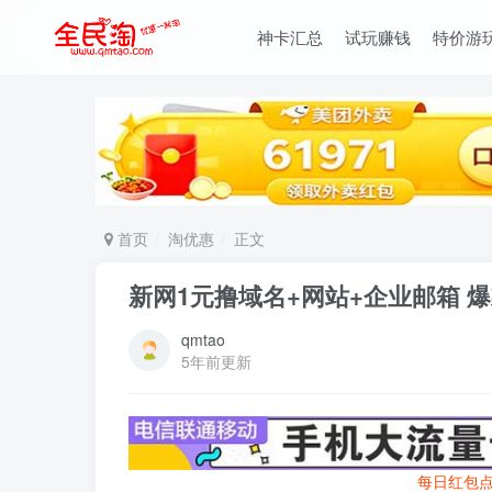
神卡汇总
试玩赚钱
特价游
首页
淘优惠
正文
新网1元撸域名+网站+企业邮箱 
qmtao
5年前更新
每日红包