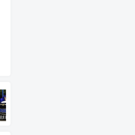
汽车之家媳妇当车模，四年大汇总，500多张媳妇图
优惠寄快递最高便宜一半多！白鸽惠递
GOG平台限时免费领取BUTCHER（屠夫）