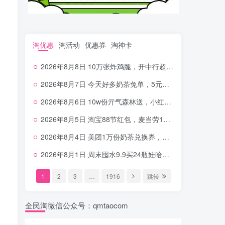
淘优惠
淘活动
优惠券
淘神卡
2026年8月8日 10万张炸鸡腿，开中行超给利，美团奶茶0.01，加油券，千问1.8~18.8体验金等
2026年8月7日 今天好多奶茶免单，5元农行省钱卡，京东抢0.01沪上，邮储5.88元等
2026年8月6日 10w份亓气森林送，小红书12元无门槛，中行电费30-10，0元柠檬水+0撸汉堡等
2026年8月5日 淘宝88节红包，麦当劳150万份柠檬水，三万份瑞幸免单，霸王9万份0.01券等
2026年8月4日 美团1万份奶茶兑换券，农行5E卡，中行支付超给利，美团领18个冰激凌，小米每天领2-6元等等
2026年8月1日 周末囤水9.9买24瓶娃哈哈，建行100元京东券，移动5元话费，麦当劳甜筒，交行立减金等
1
2
3
…
1916
跳转
全民淘微信公众号：qmtaocom