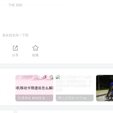
THE END
喜欢就支持一下吧
分享
收藏
联通网络 解除限速方法参考！畅享、畅玩、老白干等及其它地区自测了
网上分享的 41个vip解析接口 有需要的拿去~ 免费看全网VIP会员视频