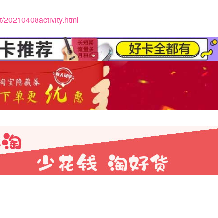
t/20210408activity.html