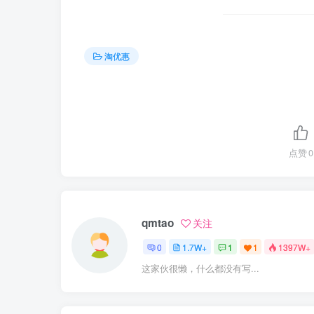
淘优惠
点赞
0
qmtao
关注
0
1.7W+
1
1
1397W+
这家伙很懒，什么都没有写...