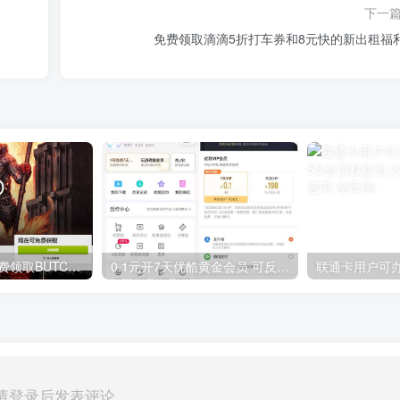
下一
免费领取滴滴5折打车券和8元快的新出租福
GOG平台限时免费领取BUTCHER（屠夫）
0.1元开7天优酷黄金会员 可反复开通需要关闭自动续费
请登录后发表评论