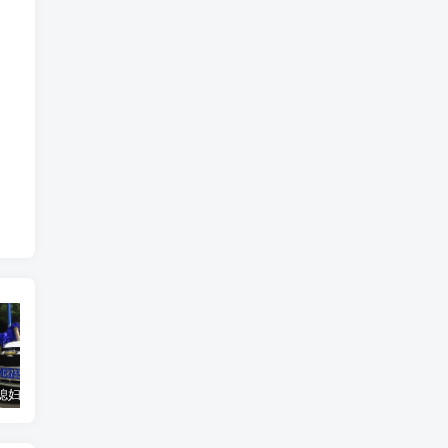
汽车之家媳妇当车模，四年大汇总，500多张媳妇图
优惠寄快递最高便宜一半多！白鸽惠递
GOG平台限时免费领取BUTCHER（屠夫）