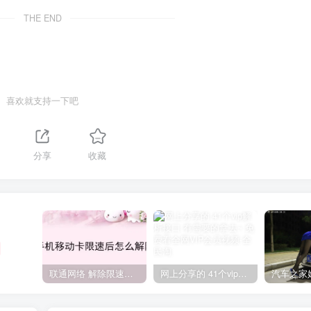
THE END
喜欢就支持一下吧
分享
收藏
联通网络 解除限速方法参考！畅享、畅玩、老白干等及其它地区自测了
网上分享的 41个vip解析接口 有需要的拿去~ 免费看全网VIP会员视频