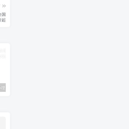
篇
全国
折起
联通卡用户可办理 5G优享9.9元5G会员权益包 20G流量和 享受 5G速率
广东移动 免费领取10G七天流量+免费一年黄金会员（每月5折视听会员、1G流量等）