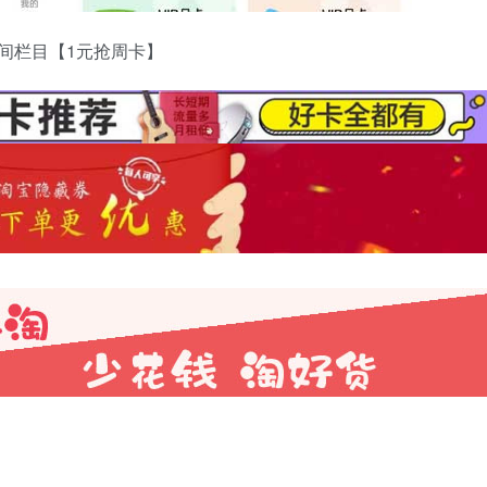
中间栏目【1元抢周卡】