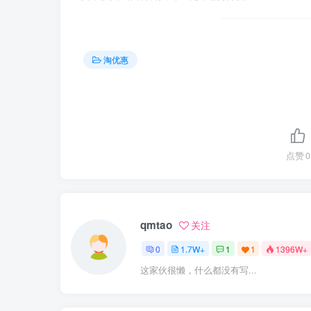
淘优惠
点赞
0
qmtao
关注
0
1.7W+
1
1
1396W+
这家伙很懒，什么都没有写...