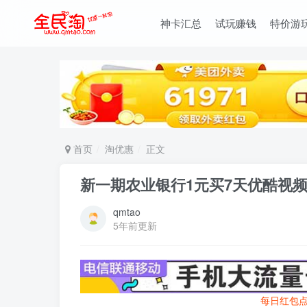
神卡汇总
试玩赚钱
特价游
首页
淘优惠
正文
新一期农业银行1元买7天优酷视频V
qmtao
5年前更新
每日红包