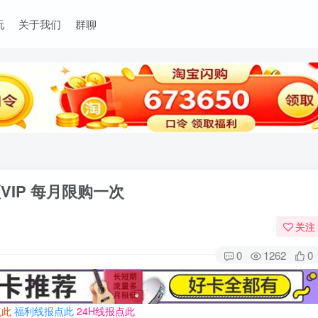
玩
关于我们
群聊
IP 每月限购一次
关注
0
1262
0
点此
福利线报点此
24H线报点此