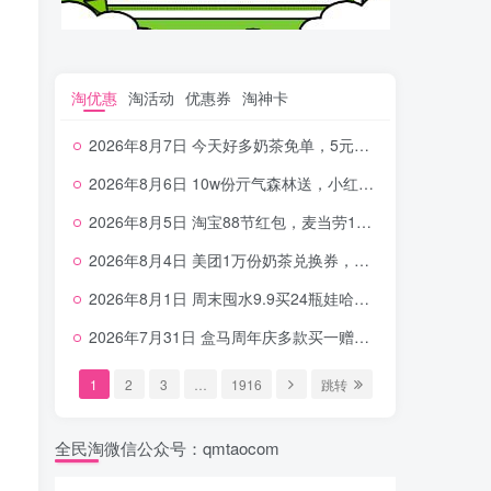
淘优惠
淘活动
优惠券
淘神卡
2026年8月7日 今天好多奶茶免单，5元农行省钱卡，京东抢0.01沪上，邮储5.88元等
2026年8月6日 10w份亓气森林送，小红书12元无门槛，中行电费30-10，0元柠檬水+0撸汉堡等
2026年8月5日 淘宝88节红包，麦当劳150万份柠檬水，三万份瑞幸免单，霸王9万份0.01券等
2026年8月4日 美团1万份奶茶兑换券，农行5E卡，中行支付超给利，美团领18个冰激凌，小米每天领2-6元等等
2026年8月1日 周末囤水9.9买24瓶娃哈哈，建行100元京东券，移动5元话费，麦当劳甜筒，交行立减金等
2026年7月31日 盒马周年庆多款买一赠一，饿了么拆红包，建行30立减金，农行领10元刷卡金等
1
2
3
…
1916
跳转
全民淘微信公众号：qmtaocom