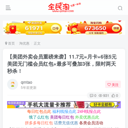
首页
淘优惠
正文
【美团外卖会员重磅来袭】11.7元=月卡=6张5元
美团无门槛会员红包+最多可叠加3张，限时两天
秒杀！
qmtao
关注
5年前更新
0
931
0
每日红包点此
福利线报点此
24H线报点此
饿了么红包
美团每日红包
外卖优惠点此
拼多多每日红包
话费充值优惠
各类会员活动