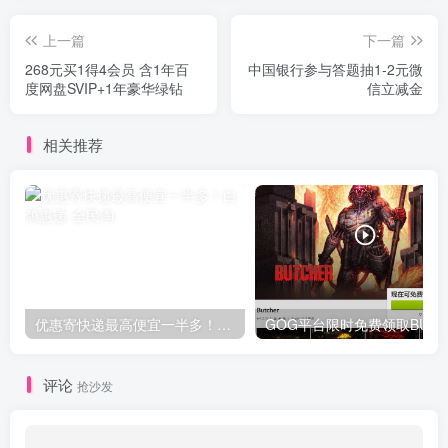
上一篇
下一篇
268元买1得4会员 含1年百
中国银行参与答题抽1-2元微
度网盘SVIP+1年豪华绿钻
信立减金
相关推荐
优惠寄快递最高便宜一半多！白鸽惠递
G
评论
抢沙发