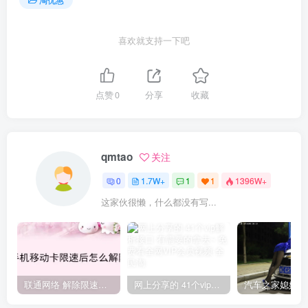
喜欢就支持一下吧
点赞
0
分享
收藏
qmtao
关注
0
1.7W+
1
1
1396W+
这家伙很懒，什么都没有写...
联通网络 解除限速方法参考！畅享、畅玩、老白干等及其它地区自测了
网上分享的 41个vip解析接口 有需要的拿去~ 免费看全网VIP会员视频