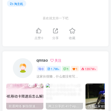
淘主机
喜欢就支持一下吧
点赞
0
分享
收藏
qmtao
关注
0
1.7W+
1
1
1397W+
这家伙很懒，什么都没有写...
联通网络 解除限速方法参考！畅享、畅玩、老白干等及其它地区自测了
网上分享的 41个vip解析接口 有需要的拿去~ 免费看全网VIP会员视频