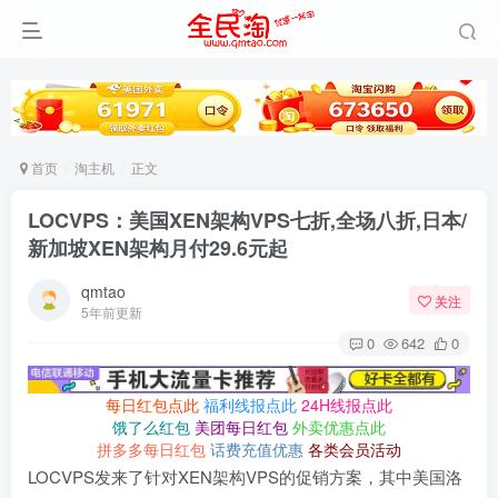
首页
淘主机
正文
LOCVPS：美国XEN架构VPS七折,全场八折,日本/
新加坡XEN架构月付29.6元起
qmtao
关注
5年前更新
0
642
0
每日红包点此
福利线报点此
24H线报点此
饿了么红包
美团每日红包
外卖优惠点此
拼多多每日红包
话费充值优惠
各类会员活动
LOCVPS发来了针对XEN架构VPS的促销方案，其中美国洛