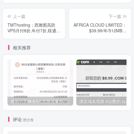
上一篇
下一篇
TMThosting：西雅图高防
AFRICA CLOUD LIMITED：
VPS月付8折,年付7折,联通
$39.99/年/512MB内
CUVIP线路,支持支付宝
存/10GB SSD空间/500GB流
量/500Mbps端口/VMWARE/
相关推荐
俄罗斯CN2 GIA
海南小天神卡5元无限流量办理的方法，5元流量不限量自行车来了
便宜域名优惠 6位数的.xyz
评论
抢沙发