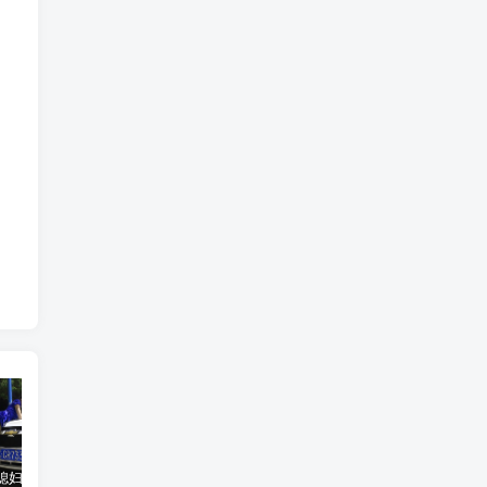
汽车之家媳妇当车模，四年大汇总，500多张媳妇图
优惠寄快递最高便宜一半多！白鸽惠递
GOG平台限时免费领取BUTCHER（屠夫）