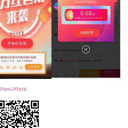
nO?sm=7f7e1b