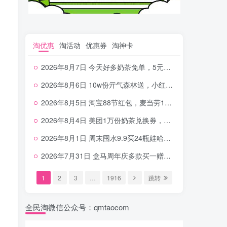
淘优惠
淘活动
优惠券
淘神卡
2026年8月7日 今天好多奶茶免单，5元农行省钱卡，京东抢0.01沪上，邮储5.88元等
2026年8月6日 10w份亓气森林送，小红书12元无门槛，中行电费30-10，0元柠檬水+0撸汉堡等
2026年8月5日 淘宝88节红包，麦当劳150万份柠檬水，三万份瑞幸免单，霸王9万份0.01券等
2026年8月4日 美团1万份奶茶兑换券，农行5E卡，中行支付超给利，美团领18个冰激凌，小米每天领2-6元等等
2026年8月1日 周末囤水9.9买24瓶娃哈哈，建行100元京东券，移动5元话费，麦当劳甜筒，交行立减金等
2026年7月31日 盒马周年庆多款买一赠一，饿了么拆红包，建行30立减金，农行领10元刷卡金等
1
2
3
…
1916
跳转
全民淘微信公众号：qmtaocom