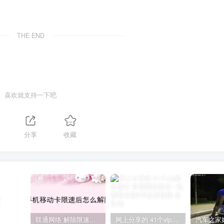
THE END
喜欢就支持一下吧
分享
收藏
联通网络 解除限速方法参考！畅享、畅玩、老白干等及其它地区自测了
网上分享的 41个vip解析接口 有需要的拿去~ 免费看全网VIP会员视频