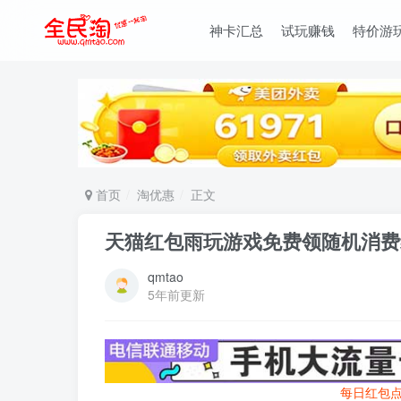
神卡汇总
试玩赚钱
特价游
首页
淘优惠
正文
天猫红包雨玩游戏免费领随机消费
qmtao
5年前更新
每日红包