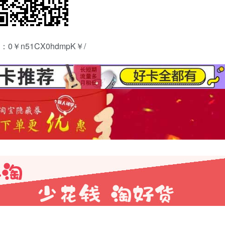
0￥n51CX0hdmpK￥/