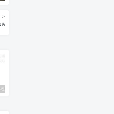
篇
会员
联通卡用户可办理 5G优享9.9元5G会员权益包 20G流量和 享受 5G速率
广东移动 免费领取10G七天流量+免费一年黄金会员（每月5折视听会员、1G流量等）