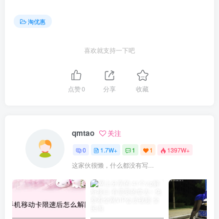
淘优惠
喜欢就支持一下吧
点赞
0
分享
收藏
qmtao
关注
0
1.7W+
1
1
1397W+
这家伙很懒，什么都没有写...