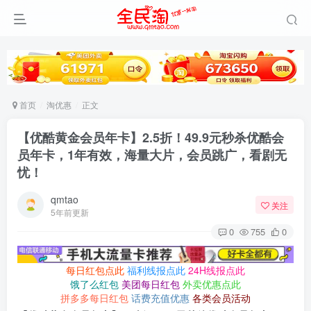
首页
淘优惠
正文
【优酷黄金会员年卡】2.5折！49.9元秒杀优酷会
员年卡，1年有效，海量大片，会员跳广，看剧无
忧！
qmtao
关注
5年前更新
0
755
0
每日红包点此
福利线报点此
24H线报点此
饿了么红包
美团每日红包
外卖优惠点此
拼多多每日红包
话费充值优惠
各类会员活动