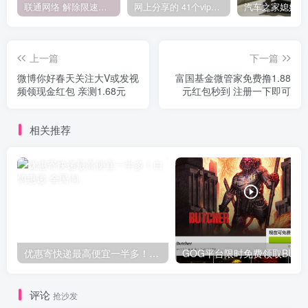
联通网络 解除限速方法参考！畅享、畅玩、老白干等及其它地区自测了
网上分享的 41个vip解析接口 有需要的拿去~ 免费看全网VIP会员视频
上一篇
下一篇
微博你好春天关注大V或发视
富国基金微管家免费撸1.88
频领现金红包 亲测1.68元
元红包秒到 注册一下即可
相关推荐
优惠寄快递最高便宜一半多！白鸽惠递
G
评论
抢沙发