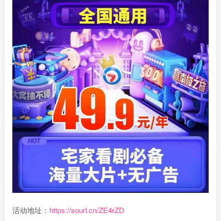
活动地址：
https://sourl.cn/ZE4rZD