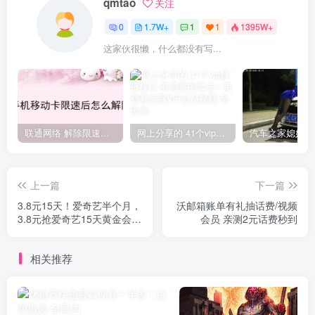
qmtao
关注
0
1.7W+
1
1
1395W+
这家伙很懒，什么都没有写...
联通网络 解除限速方法参考！畅享、畅玩、老白干等及其它地区自测了
网上分享的 41个vip解析接口 有需要的拿去~ 免费看全网VIP会员视频
上一篇
下一篇
3.8元15天！爱奇艺半个月，
沃邮箱账单有礼抽话费/视频
3.8元抢爱奇艺15天黄金会员
会员 亲测2元话费秒到
（仅限手机端使用）！
相关推荐