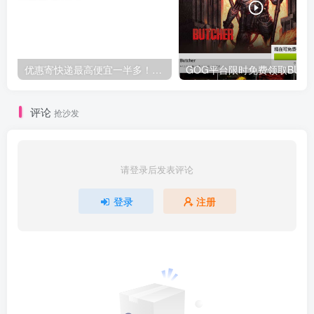
优惠寄快递最高便宜一半多！白鸽惠递
G
评论
抢沙发
请登录后发表评论
登录
注册