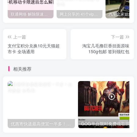
联通网络 解除限速方法参考！畅享、畅玩、老白干等及其它地区自测了
网上分享的 41个vip解析接口 有需要的拿去~ 免费看全网VIP会员视频
上一篇
下一篇
支付宝积分兑换10元天猫超
淘宝几毛撸巨香挂面原味
市卡 全场通用
150g包邮 签到领红包
相关推荐
优惠寄快递最高便宜一半多！白鸽惠递
G