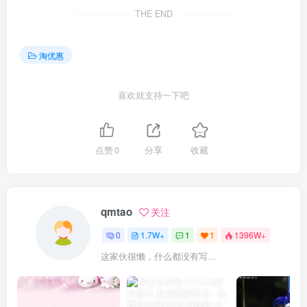
THE END
淘优惠
喜欢就支持一下吧
点赞
0
分享
收藏
qmtao
关注
0
1.7W+
1
1
1396W+
这家伙很懒，什么都没有写...