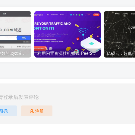
便宜域名优惠 6位数的.xyz域名 注册10年 仅需5.89美元折33元！
利用闲置资源挂机赚钱-Peer2Profit ，支持windows,linux,Android多平台
请登录后发表评论
登录
注册