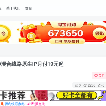
玩
关于我们
群聊
9929混合线路原生IP月付19元起
关注
0
2236
0
点此
福利线报点此
24H线报点此