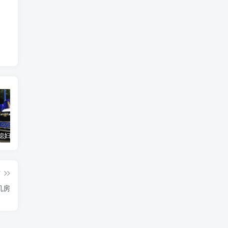
汽车之家媳妇当车模，四年大汇总，500多张媳妇图
优惠寄快递最高便宜一半多！白鸽惠递
GOG平台限时免费领取BUTCHER（屠夫）
篇
C机房