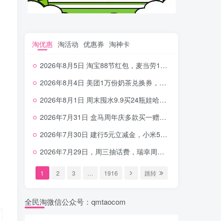
淘优惠
淘活动
优惠券
淘神卡
2026年8月5日 淘宝88节红包，麦当劳150万份柠檬水，三万份瑞幸免单，霸王9万份0.01券等
2026年8月4日 美团1万份奶茶兑换券，农行5E卡，中行支付超给利，美团领18个冰激凌，小米每天领2-6元等等
2026年8月1日 周末囤水9.9买24瓶娃哈哈，建行100元京东券，移动5元话费，麦当劳甜筒，交行立减金等
2026年7月31日 盒马周年庆多款买一赠一，饿了么拆红包，建行30立减金，农行领10元刷卡金等
2026年7月30日 建行5元立减金，小米5元，抢2500份爷爷不泡茶，闪购20-20，3元吃瑞幸咖啡等
2026年7月29日，周三抽话费，瑞幸周三免单，4.9元瑞幸咖啡，蜜雪兑换券，工行5元立减金等
1
2
3
…
1916
跳转
全民淘微信公众号：qmtaocom