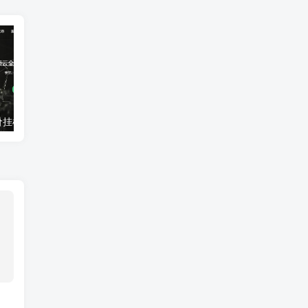
亿硕云：超低价挂机宝VPS每月4元起！全国多地，枣庄高防100G抗攻击
UOvZ上海电信cn2 nat产品上线,50M大带宽,月流量充足,终身七折70元/月起,适合跨国业务国际加速