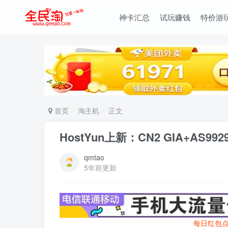
神卡汇总
试玩赚钱
特价游
首页
淘主机
正文
HostYun上新：CN2 GIA+AS
qmtao
5年前更新
每日红包