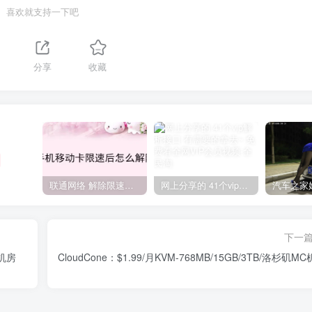
喜欢就支持一下吧
分享
收藏
联通网络 解除限速方法参考！畅享、畅玩、老白干等及其它地区自测了
网上分享的 41个vip解析接口 有需要的拿去~ 免费看全网VIP会员视频
下一
等机房
CloudCone：$1.99/月KVM-768MB/15GB/3TB/洛杉矶M