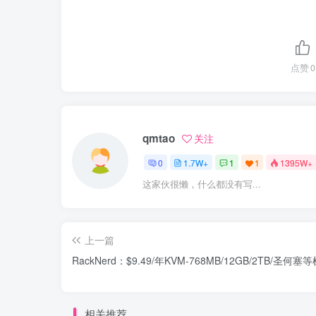
点赞
0
qmtao
关注
0
1.7W+
1
1
1395W+
这家伙很懒，什么都没有写...
上一篇
RackNerd：$9.49/年KVM-768MB/12GB/2TB/圣何塞
相关推荐