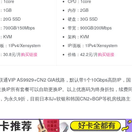
：1core
CPU：1core
：1GB
内存：2GB
20G SSD
硬盘：30G SSD
700GB/150Mbps
带宽：900GB/200Mbps
：KVM
架构：KVM
面板：1IPv4/Xensystem
IP/面板：1IPv4/Xensystem
30.8元/月
购买链接
价格：42.2元/月
购买链接
VIP AS9929+CN2 GIA线路，默认带1个10Gbps高防IP，国
换IP所有套餐可以自助更换IP。以上优惠码为终身折扣，续费
，为永久9折，目前日本IIJ+软银和韩国CN2+BGP等机房线路主