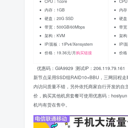
CPU：1core
CPU
内存：1GB
内存
硬盘：20G SSD
硬盘：
带宽：500GB/60Mbps
带宽：
架构：KVM
架构
IP/面板：1IPv4/Xensystem
IP/
价格：19.36元/月
购买链接
价格：
优惠码：GIA9929 测试IP：206.119.79.161
新节点采用SSD组RAID10+BBU，三网回程走联通
内访问质量不错，另外依托商家自行开发的自主
价，购买其他机房套餐可使用优惠码：hostyun
机均有货在售中。