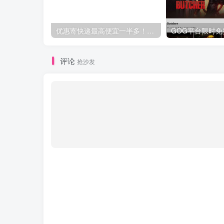
优惠寄快递最高便宜一半多！白鸽惠递
评论
抢沙发