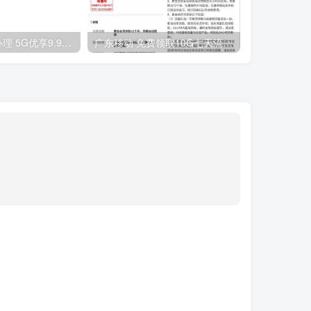
联通卡用户可办理 5G优享9.9元5G会员权益包 20G流量和 享受 5G速率
广东移动 免费领取10G七天流量+免费一年黄金会员（每月5折视听会员、1G流量等）