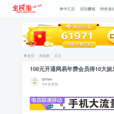
神卡汇总
试玩赚钱
特价游
首页
淘优惠
正文
108元开通网易年费会员得10大
qmtao
5年前更新