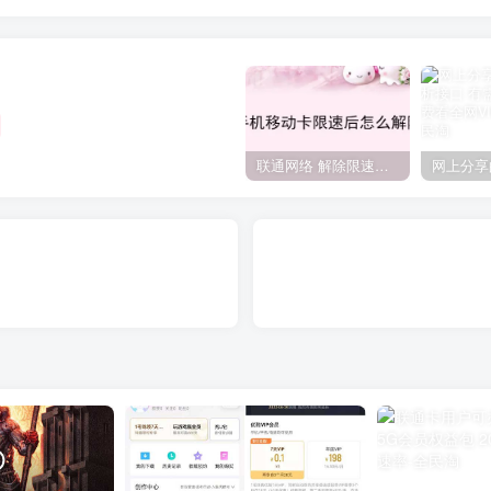
联通网络 解除限速方法参考！畅享、畅玩、老白干等及其它地区自测了