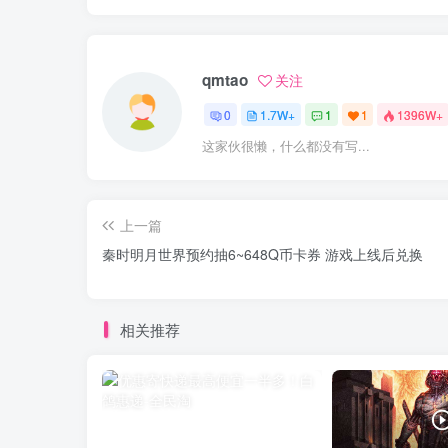
qmtao
关注
0
1.7W+
1
1
1396W+
这家伙很懒，什么都没有写...
上一篇
秦时明月世界预约抽6~648Q币卡券 游戏上线后兑换
相关推荐