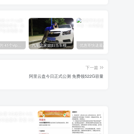
网上分享的 41个vip解析接口 有需要的拿去~ 免费看全网VIP会员视频
汽车之家媳妇当车模，四年大汇总，500多张媳妇图
优惠寄快递最高便宜一半多！白鸽惠递
下一篇
阿里云盘今日正式公测 免费领522G容量