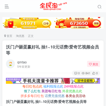
首页
淘优惠
正文
沃门户砸蛋赢好礼 抽1~10元话费/爱奇艺视频会员
等
qmtao
关注
5年前更新
0
841
0
每日红包点此
福利线报点此
24H线报点此
饿了么红包
美团每日红包
外卖优惠点此
拼多多每日红包
话费充值优惠
各类会员活动
沃门户砸蛋赢好礼 抽1~10元话费/爱奇艺视频会员等