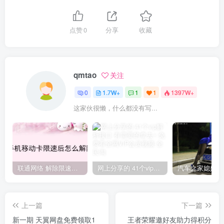
点赞
0
分享
收藏
qmtao
关注
0
1.7W+
1
1
1397W+
这家伙很懒，什么都没有写...
联通网络 解除限速方法参考！畅享、畅玩、老白干等及其它地区自测了
网上分享的 41个vip解析接口 有需要的拿去~ 免费看全网VIP会员视频
上一篇
下一篇
新一期 天翼网盘免费领取1
王者荣耀邀好友助力得积分