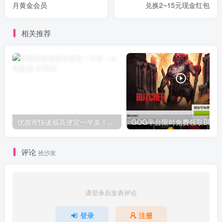
月黄金会员
兑换2~15元现金红包
相关推荐
优惠寄快递最高便宜一半多！白鸽惠递
G
评论
抢沙发
请登录后发表评论
登录
注册