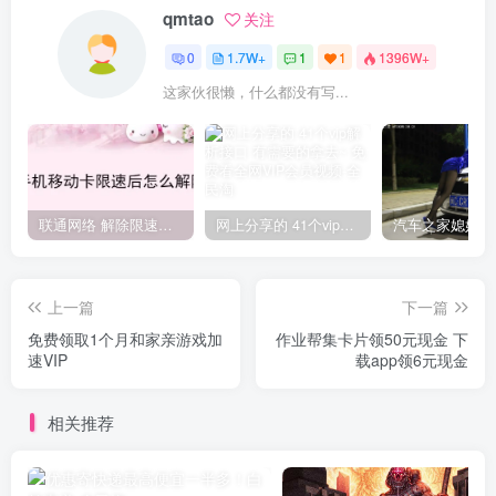
qmtao
关注
0
1.7W+
1
1
1396W+
这家伙很懒，什么都没有写...
联通网络 解除限速方法参考！畅享、畅玩、老白干等及其它地区自测了
网上分享的 41个vip解析接口 有需要的拿去~ 免费看全网VIP会员视频
上一篇
下一篇
免费领取1个月和家亲游戏加
作业帮集卡片领50元现金 下
速VIP
载app领6元现金
相关推荐