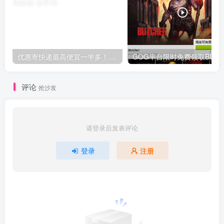
优惠寄快递最高便宜一半多！白鸽惠递
G
评论
抢沙发
请登录后发表评论
登录
注册