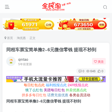
首页
淘优惠
正文
同程车票宝简单撸2~6元微信零钱 提现不秒到
qmtao
关注
5年前更新
0
646
0
每日红包点此
福利线报点此
24H线报点此
饿了么红包
美团每日红包
外卖优惠点此
拼多多每日红包
话费充值优惠
各类会员活动
同程车票宝简单撸2~6元微信零钱 提现不秒到