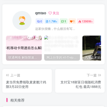
qmtao
关注
0
1.7W+
1
1
1396W+
这家伙很懒，什么都没有写...
联通网络 解除限速方法参考！畅享、畅玩、老白干等及其它地区自测了
网上分享的 41个vip解析接口 有需要的拿去~ 免费看全网VIP会员视频
上一篇
下一篇
麦当劳免费领取麦麦脆汁鸡
支付宝18财富日领随机消费
限3月22日使用
红包 最高1888元
相关推荐