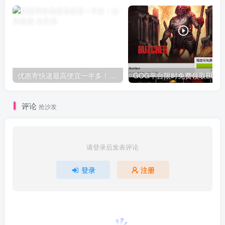
优惠寄快递最高便宜一半多！白鸽惠递
G
评论
抢沙发
请登录后发表评论
登录
注册