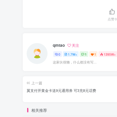
点赞
0
qmtao
关注
0
1.7W+
1
1
1395W+
这家伙很懒，什么都没有写...
上一篇
翼支付开黄金卡送9元通用券 可3充8元话费
相关推荐