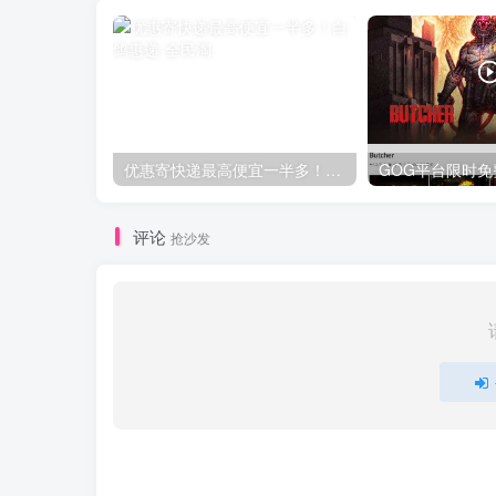
优惠寄快递最高便宜一半多！白鸽惠递
评论
抢沙发