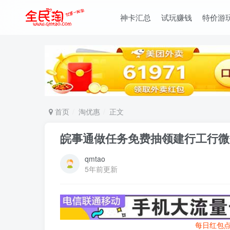
神卡汇总
试玩赚钱
特价游
首页
淘优惠
正文
皖事通做任务免费抽领建行工行微
qmtao
5年前更新
每日红包