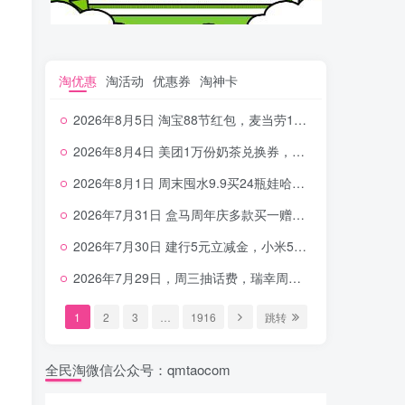
淘优惠
淘活动
优惠券
淘神卡
2026年8月5日 淘宝88节红包，麦当劳150万份柠檬水，三万份瑞幸免单，霸王9万份0.01券等
2026年8月4日 美团1万份奶茶兑换券，农行5E卡，中行支付超给利，美团领18个冰激凌，小米每天领2-6元等等
2026年8月1日 周末囤水9.9买24瓶娃哈哈，建行100元京东券，移动5元话费，麦当劳甜筒，交行立减金等
2026年7月31日 盒马周年庆多款买一赠一，饿了么拆红包，建行30立减金，农行领10元刷卡金等
2026年7月30日 建行5元立减金，小米5元，抢2500份爷爷不泡茶，闪购20-20，3元吃瑞幸咖啡等
2026年7月29日，周三抽话费，瑞幸周三免单，4.9元瑞幸咖啡，蜜雪兑换券，工行5元立减金等
1
2
3
…
1916
跳转
全民淘微信公众号：qmtaocom