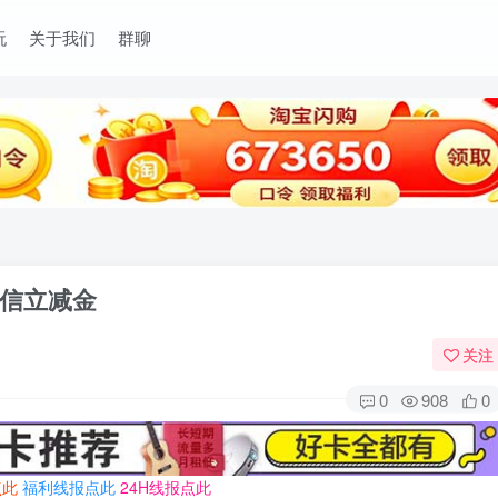
玩
关于我们
群聊
信立减金
关注
0
908
0
点此
福利线报点此
24H线报点此