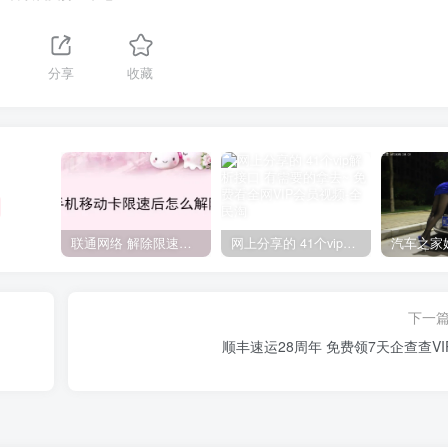
分享
收藏
联通网络 解除限速方法参考！畅享、畅玩、老白干等及其它地区自测了
网上分享的 41个vip解析接口 有需要的拿去~ 免费看全网VIP会员视频
下一
顺丰速运28周年 免费领7天企查查VI