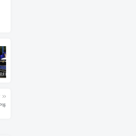
汽车之家媳妇当车模，四年大汇总，500多张媳妇图
优惠寄快递最高便宜一半多！白鸽惠递
GOG平台限时免费领取BUTCHER（屠夫）
篇
P等