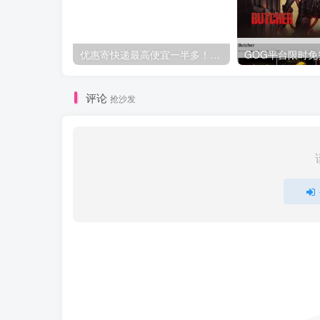
优惠寄快递最高便宜一半多！白鸽惠递
评论
抢沙发