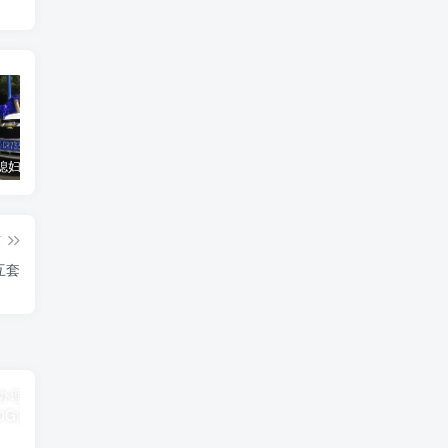
汽车之家媳妇当车模，四年大汇总，500多张媳妇图
优惠寄快递最高便宜一半多！白鸽惠递
GOG平台限时免费领取BUTCHER（屠夫）
篇
互套