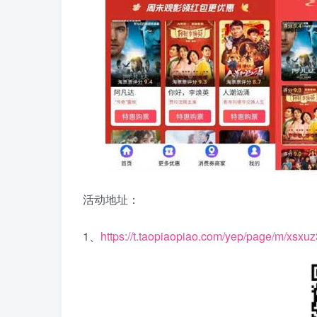
活动地址：
1、
https://t.taopiaopiao.com/yep/page/m/xsx