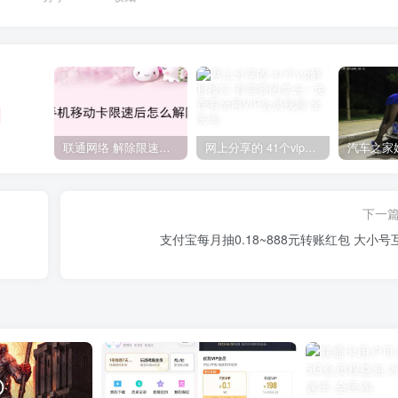
联通网络 解除限速方法参考！畅享、畅玩、老白干等及其它地区自测了
网上分享的 41个vip解析接口 有需要的拿去~ 免费看全网VIP会员视频
下一
支付宝每月抽0.18~888元转账红包 大小号