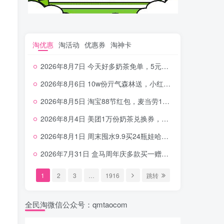
淘优惠
淘活动
优惠券
淘神卡
2026年8月7日 今天好多奶茶免单，5元农行省钱卡，京东抢0.01沪上，邮储5.88元等
2026年8月6日 10w份亓气森林送，小红书12元无门槛，中行电费30-10，0元柠檬水+0撸汉堡等
2026年8月5日 淘宝88节红包，麦当劳150万份柠檬水，三万份瑞幸免单，霸王9万份0.01券等
2026年8月4日 美团1万份奶茶兑换券，农行5E卡，中行支付超给利，美团领18个冰激凌，小米每天领2-6元等等
2026年8月1日 周末囤水9.9买24瓶娃哈哈，建行100元京东券，移动5元话费，麦当劳甜筒，交行立减金等
2026年7月31日 盒马周年庆多款买一赠一，饿了么拆红包，建行30立减金，农行领10元刷卡金等
1
2
3
…
1916
跳转
全民淘微信公众号：qmtaocom