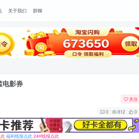
玩
关于我们
群聊
槛电影券
关注
0
812
0
点此
福利线报点此
24H线报点此