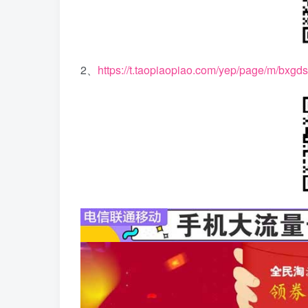
2、
https://t.taopiaopiao.com/yep/page/m/bxgd