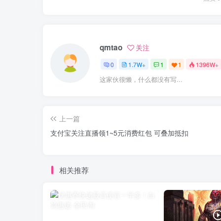
qmtao
关注
0
1.7W+
1
1
1396W+
这家伙很懒，什么都没有写...
上一篇
支付宝关注直播领1~5元消费红包 可叠加抵扣
相关推荐