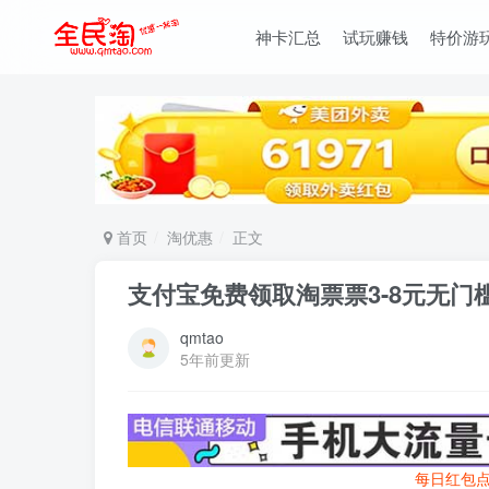
神卡汇总
试玩赚钱
特价游
首页
淘优惠
正文
支付宝免费领取淘票票3-8元无门
qmtao
5年前更新
每日红包