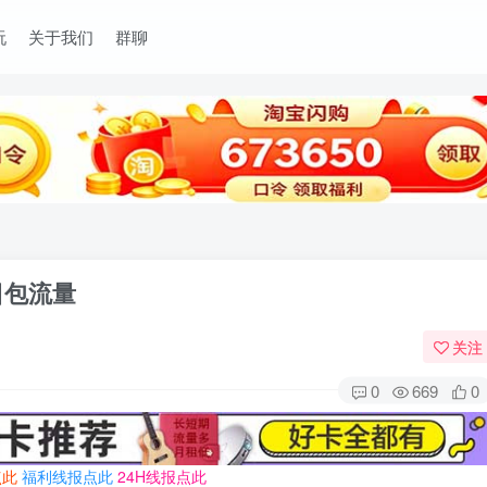
玩
关于我们
群聊
日包流量
关注
0
669
0
点此
福利线报点此
24H线报点此