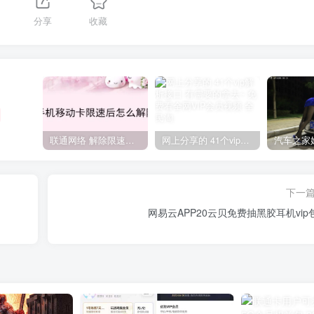
分享
收藏
联通网络 解除限速方法参考！畅享、畅玩、老白干等及其它地区自测了
网上分享的 41个vip解析接口 有需要的拿去~ 免费看全网VIP会员视频
下一
网易云APP20云贝免费抽黑胶耳机vip