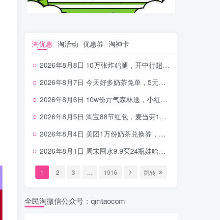
淘优惠
淘活动
优惠券
淘神卡
2026年8月8日 10万张炸鸡腿，开中行超给利，美团奶茶0.01，加油券，千问1.8~18.8体验金等
2026年8月7日 今天好多奶茶免单，5元农行省钱卡，京东抢0.01沪上，邮储5.88元等
2026年8月6日 10w份亓气森林送，小红书12元无门槛，中行电费30-10，0元柠檬水+0撸汉堡等
2026年8月5日 淘宝88节红包，麦当劳150万份柠檬水，三万份瑞幸免单，霸王9万份0.01券等
2026年8月4日 美团1万份奶茶兑换券，农行5E卡，中行支付超给利，美团领18个冰激凌，小米每天领2-6元等等
2026年8月1日 周末囤水9.9买24瓶娃哈哈，建行100元京东券，移动5元话费，麦当劳甜筒，交行立减金等
1
2
3
…
1916
跳转
全民淘微信公众号：qmtaocom