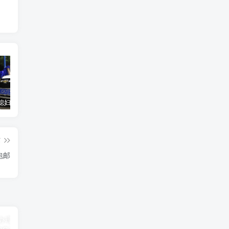
汽车之家媳妇当车模，四年大汇总，500多张媳妇图
优惠寄快递最高便宜一半多！白鸽惠递
GOG平台限时免费领取BUTCHER（屠夫）
篇
包邮