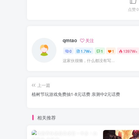
点赞
0
qmtao
关注
0
1.7W+
1
1
1397W+
这家伙很懒，什么都没有写...
上一篇
植树节玩游戏免费抽1-8元话费 亲测中2元话费
相关推荐