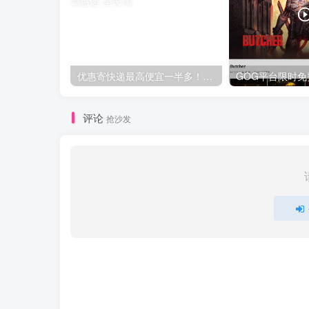
优惠寄快递最高便宜一半多！白鸽惠递
评论
抢沙发