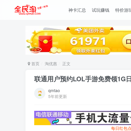
神卡汇总
试玩赚钱
特价游
首页
淘优惠
正文
联通用户预约LOL手游免费领1G
qmtao
5年前更新
每日红包