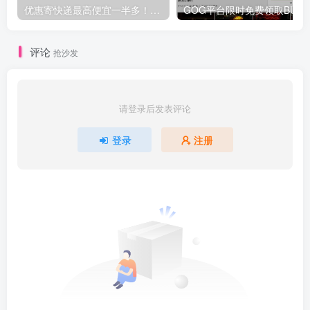
优惠寄快递最高便宜一半多！白鸽惠递
G
评论
抢沙发
请登录后发表评论
登录
注册