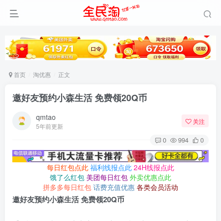
首页
淘优惠
正文
邀好友预约小森生活 免费领20Q币
qmtao
关注
5年前更新
0
994
0
每日红包点此
福利线报点此
24H线报点此
饿了么红包
美团每日红包
外卖优惠点此
拼多多每日红包
话费充值优惠
各类会员活动
邀好友预约小森生活 免费领20Q币