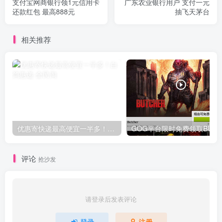
支付宝网商银行领1元信用卡
广东农业银行用户 支付一元
还款红包 最高888元
抽飞天茅台
相关推荐
优惠寄快递最高便宜一半多！白鸽惠递
G
评论
抢沙发
请登录后发表评论
登录
注册