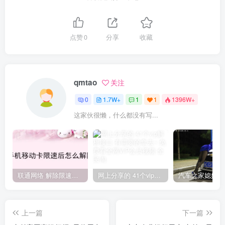
点赞
0
分享
收藏
qmtao
关注
0
1.7W+
1
1
1396W+
这家伙很懒，什么都没有写...
联通网络 解除限速方法参考！畅享、畅玩、老白干等及其它地区自测了
网上分享的 41个vip解析接口 有需要的拿去~ 免费看全网VIP会员视频
上一篇
下一篇