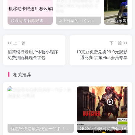
联通网络 解除限速方法参考！畅享、畅玩、老白干等及其它地区自测了
网上分享的 41个vip解析接口 有需要的拿去~ 免费看全网VIP会员视频
上一篇
下一篇
招商银行老用户体验小程序
10京豆免费兑换29.9元观影
免费抽随机现金红包
通兑券 京东Plus会员专享
相关推荐
优惠寄快递最高便宜一半多！白鸽惠递
G