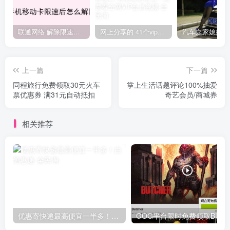
联通网络 解除限速方法参考！畅享、畅玩、老白干等及其它地区自测了
网上分享的 41个vip解析接口 有需要的拿去~ 免费看全网VIP会员视频
上一篇
下一篇
同程旅行免费领取30元火车
掌上生活话题评论100%抽爱
票优惠券 满31元自动抵扣
奇艺会员/商城券
相关推荐
优惠寄快递最高便宜一半多！白鸽惠递
G