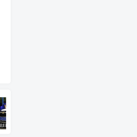
汽车之家媳妇当车模，四年大汇总，500多张媳妇图
优惠寄快递最高便宜一半多！白鸽惠递
GOG平台限时免费领取BUTCHER（屠夫）