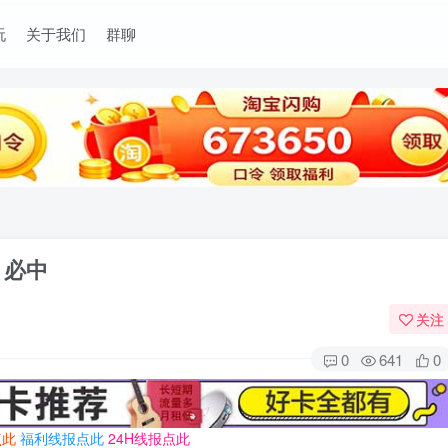
玩
关于我们
群聊
 必中
关注
0
641
0
点此
福利线报点此
24H线报点此