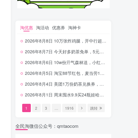
淘优惠
淘活动
优惠券
淘神卡
2026年8月8日 10万张炸鸡腿，开中行超给利，美团奶茶0.01，加油券，千问1.8~18.8体验金等
2026年8月7日 今天好多奶茶免单，5元农行省钱卡，京东抢0.01沪上，邮储5.88元等
2026年8月6日 10w份亓气森林送，小红书12元无门槛，中行电费30-10，0元柠檬水+0撸汉堡等
2026年8月5日 淘宝88节红包，麦当劳150万份柠檬水，三万份瑞幸免单，霸王9万份0.01券等
2026年8月4日 美团1万份奶茶兑换券，农行5E卡，中行支付超给利，美团领18个冰激凌，小米每天领2-6元等等
2026年8月1日 周末囤水9.9买24瓶娃哈哈，建行100元京东券，移动5元话费，麦当劳甜筒，交行立减金等
1
2
3
…
1916
跳转
全民淘微信公众号：qmtaocom