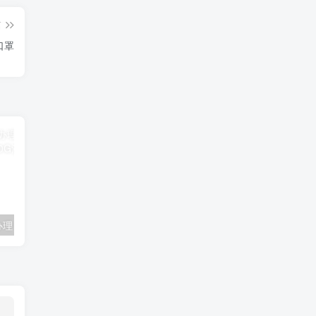
篇
口罩
联通卡用户可办理 5G优享9.9元5G会员权益包 20G流量和 享受 5G速率
广东移动 免费领取10G七天流量+免费一年黄金会员（每月5折视听会员、1G流量等）