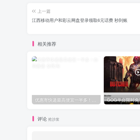
上一篇
江西移动用户和彩云网盘登录领取6元话费 秒到账
相关推荐
优惠寄快递最高便宜一半多！白鸽惠递
评论
抢沙发