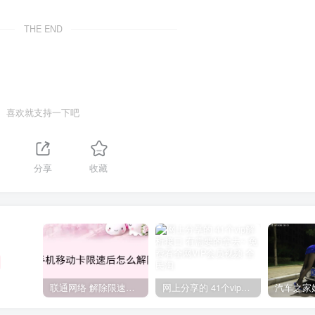
THE END
喜欢就支持一下吧
分享
收藏
联通网络 解除限速方法参考！畅享、畅玩、老白干等及其它地区自测了
网上分享的 41个vip解析接口 有需要的拿去~ 免费看全网VIP会员视频