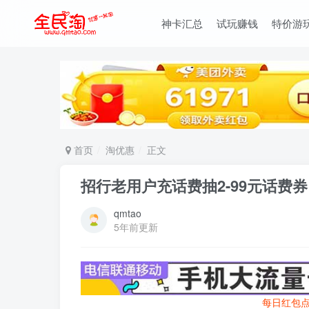
神卡汇总
试玩赚钱
特价游
首页
淘优惠
正文
招行老用户充话费抽2-99元话费券
qmtao
5年前更新
每日红包