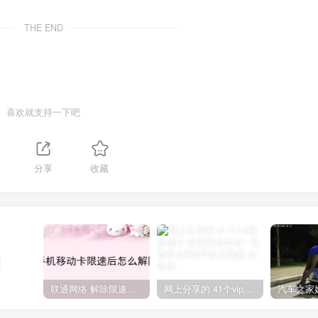
THE END
喜欢就支持一下吧
分享
收藏
联通网络 解除限速方法参考！畅享、畅玩、老白干等及其它地区自测了
网上分享的 41个vip解析接口 有需要的拿去~ 免费看全网VIP会员视频