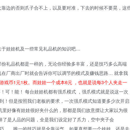
太靠边的否则爪子合不上，以及要对准，下去的时候不要晃，这
关于娃娃机及一些常见礼品机的知识吧…
部份礼品机都是一样的，无论你经验多丰富，还是技巧多么高端
在厂商出厂时就会告诉你可以调节的模式及赚钱思路… 就拿我
游戏币1元1枚。而娃娃一个成本6元 ，也就是说每3个人夹走一
不！可！能！ 每台娃娃机都有强爪模式 ，强爪模式就是说这一次
夹到！但是按照我们老板的要求，一次强爪模式知道要多少次开启
娃娃机里好像有娃娃很好夹什么的，那都是我们故意摆让大家以为很
掉了是人品的问题，全是我们设定好了爪力，空中夾子会
有技巧……唯一的技巧就是全靠运气，如果真想要一个娃娃，还是去