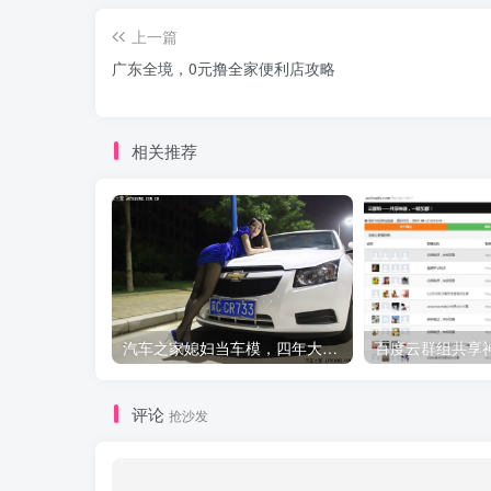
上一篇
广东全境，0元撸全家便利店攻略
相关推荐
汽车之家媳妇当车模，四年大汇总，500多张媳妇图
百度云群组共享
评论
抢沙发