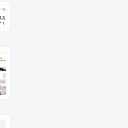
篇
减券
了！
强制修改移动8元月租飞享套餐，中国移动办理8元月租飞享套餐方法，自助秒开通
肯德基KFC注册WOW账号异常被禁止注册解决方法