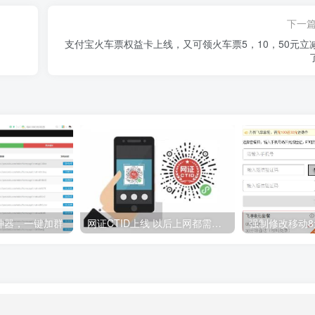
下一
支付宝火车票权益卡上线，又可领火车票5，10，50元立
神器，一键加群
网证CTID上线 以后上网都需要 附开通方法