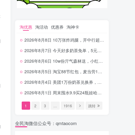
是
淘优惠
淘活动
优惠券
淘神卡
2026年8月8日 10万张炸鸡腿，开中行超给利，美团奶茶0.01，加油券，千问1.8~18.8体验金等
知
2026年8月7日 今天好多奶茶免单，5元农行省钱卡，京东抢0.01沪上，邮储5.88元等
2026年8月6日 10w份亓气森林送，小红书12元无门槛，中行电费30-10，0元柠檬水+0撸汉堡等
2026年8月5日 淘宝88节红包，麦当劳150万份柠檬水，三万份瑞幸免单，霸王9万份0.01券等
2026年8月4日 美团1万份奶茶兑换券，农行5E卡，中行支付超给利，美团领18个冰激凌，小米每天领2-6元等等
如
2026年8月1日 周末囤水9.9买24瓶娃哈哈，建行100元京东券，移动5元话费，麦当劳甜筒，交行立减金等
1
2
3
…
1916
跳转
全民淘微信公众号：qmtaocom
的