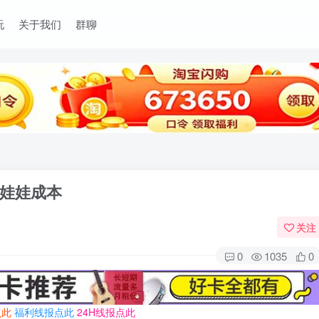
玩
关于我们
群聊
娃娃成本
关注
0
1035
0
点此
福利线报点此
24H线报点此