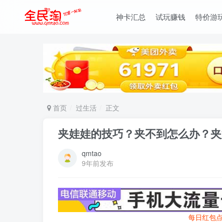
神卡汇总
试玩赚钱
特价游
首页
过生活
正文
夹娃娃的技巧？夹不到怎么办？夹
qmtao
9年前发布
每日红包