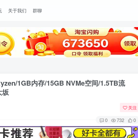
玩
关于我们
群聊
Ryzen/1GB内存/15GB NVMe空间/1.5TB流
大坂
关注
0
732
0