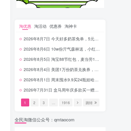
淘优惠
淘活动
优惠券
淘神卡
2026年8月7日 今天好多奶茶免单，5元农行省钱卡，京东抢0.01沪上，邮储5.88元等
2026年8月6日 10w份亓气森林送，小红书12元无门槛，中行电费30-10，0元柠檬水+0撸汉堡等
2026年8月5日 淘宝88节红包，麦当劳150万份柠檬水，三万份瑞幸免单，霸王9万份0.01券等
2026年8月4日 美团1万份奶茶兑换券，农行5E卡，中行支付超给利，美团领18个冰激凌，小米每天领2-6元等等
2026年8月1日 周末囤水9.9买24瓶娃哈哈，建行100元京东券，移动5元话费，麦当劳甜筒，交行立减金等
2026年7月31日 盒马周年庆多款买一赠一，饿了么拆红包，建行30立减金，农行领10元刷卡金等
1
2
3
…
1916
跳转
全民淘微信公众号：qmtaocom