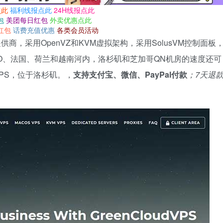
点此
福利线报点此
24H线报点此
包
美团每日红包
外卖优惠点此
红包
话费充值优惠
各类会员活动
PS提供商，采用OpenVZ和KVM虚拟架构，采用SolusVM控制面板
IO、法国、荷兰和越南河内，洛杉矶和芝加哥QN机房的速度还可
 VPS，位于洛杉矶。，
支持支付宝、微信、PayPal付款
；7天退