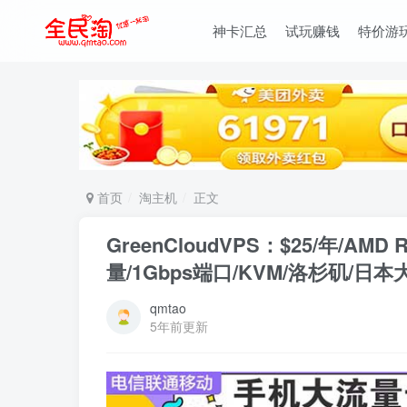
神卡汇总
试玩赚钱
特价游
首页
淘主机
正文
GreenCloudVPS：$25/年/AMD 
量/1Gbps端口/KVM/洛杉矶/日本
qmtao
5年前更新