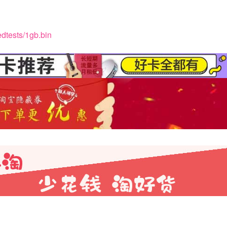
edtests/1gb.bin