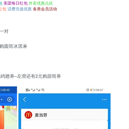
包
美团每日红包
外卖优惠点此
红包
话费充值优惠
各类会员活动
一对
购圆筒冰淇淋
购鸡翅券–左滑还有2元购甜筒券