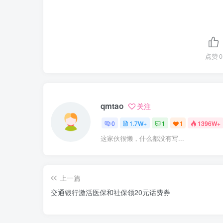
点赞
0
qmtao
关注
0
1.7W+
1
1
1396W+
这家伙很懒，什么都没有写...
上一篇
交通银行激活医保和社保领20元话费券