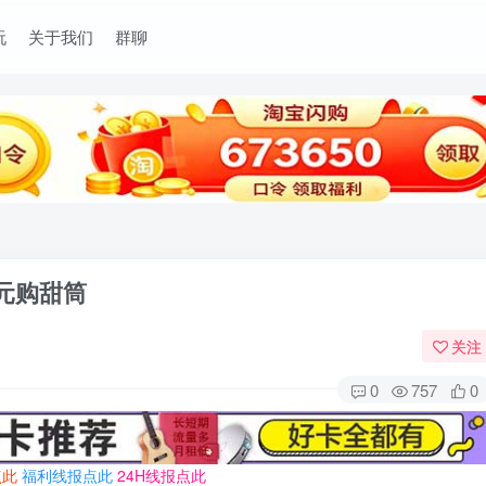
玩
关于我们
群聊
元购甜筒
关注
0
757
0
点此
福利线报点此
24H线报点此