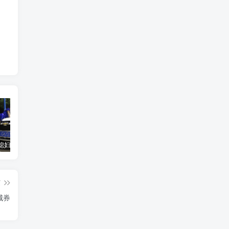
汽车之家媳妇当车模，四年大汇总，500多张媳妇图
优惠寄快递最高便宜一半多！白鸽惠递
GOG平台限时免费领取BUTCHER（屠夫）
篇
城券