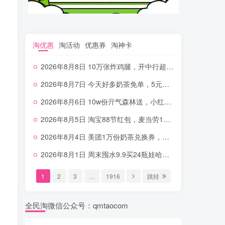
淘优惠
淘活动
优惠券
淘神卡
2026年8月8日 10万张炸鸡腿，开中行超给利，美团奶茶0.01，加油券，千问1.8~18.8体验金等
2026年8月7日 今天好多奶茶免单，5元农行省钱卡，京东抢0.01沪上，邮储5.88元等
2026年8月6日 10w份亓气森林送，小红书12元无门槛，中行电费30-10，0元柠檬水+0撸汉堡等
2026年8月5日 淘宝88节红包，麦当劳150万份柠檬水，三万份瑞幸免单，霸王9万份0.01券等
2026年8月4日 美团1万份奶茶兑换券，农行5E卡，中行支付超给利，美团领18个冰激凌，小米每天领2-6元等等
2026年8月1日 周末囤水9.9买24瓶娃哈哈，建行100元京东券，移动5元话费，麦当劳甜筒，交行立减金等
1
2
3
…
1916
跳转
全民淘微信公众号：qmtaocom