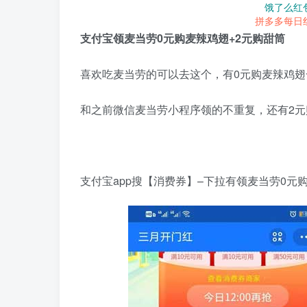
饿了么红
拼多多每日
支付宝领麦当劳0元购麦辣鸡翅+2元购甜筒
喜欢吃麦当劳的可以去这个，有0元购麦辣鸡翅
和之前微信麦当劳小程序领的不重复，还有2元
支付宝app搜【消费券】–下拉有领麦当劳0元