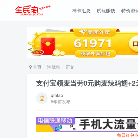
神卡汇总
试玩赚钱
特价游
首页
淘优惠
正文
支付宝领麦当劳0元购麦辣鸡翅+2
qmtao
5年前发布
每日红包