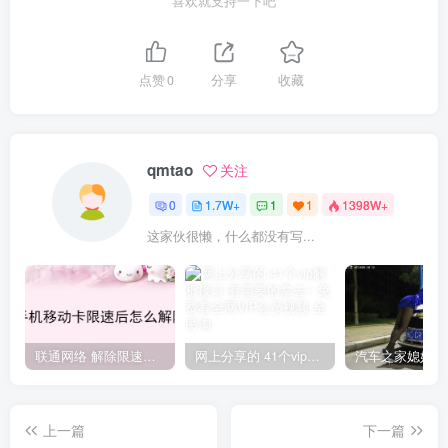
喜欢就支持一下吧
点赞
0
分享
收藏
qmtao
关注
0
1.7W+
1
1
1398W+
这家伙很懒，什么都没有写...
联通网络 解除限速方法参考！畅享、畅玩、老白干等及其它地区自测了
网上分享的 41个vip解析接口 有需要的拿去~ 免费看全网VIP会员视频
上一篇
下一篇