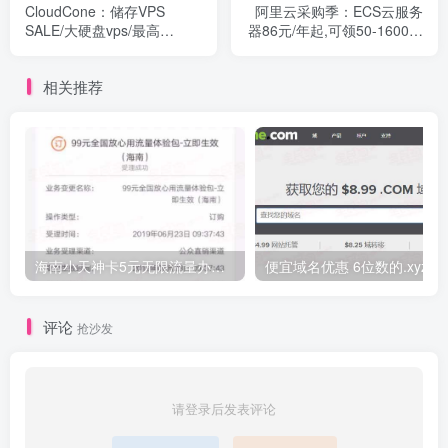
CloudCone：储存VPS
阿里云采购季：ECS云服务
SALE/大硬盘vps/最高
器86元/年起,可领50-1600元
750G，1核/512M/100G，
优惠券
$17.77/年 终身1折促销，性
相关推荐
价比高
海南小天神卡5元无限流量办理的方法，5元流量不限量自行车来了
便宜域名优惠 6位数的.xyz
评论
抢沙发
请登录后发表评论