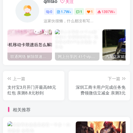
qmtao
关注
0
1.7W+
1
1
1397W+
这家伙很懒，什么都没有写...
联通网络 解除限速方法参考！畅享、畅玩、老白干等及其它地区自测了
网上分享的 41个vip解析接口 有需要的拿去~ 免费看全网VIP会员视频
上一篇
下一篇
支付宝3月开门开最高88元
深圳工商卡用户完成任务免
红包 亲测8.8元秒到
费领微信立减金 亲测3元
相关推荐