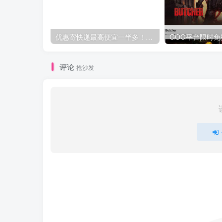
优惠寄快递最高便宜一半多！白鸽惠递
评论
抢沙发