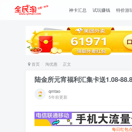
神卡汇总
试玩赚钱
特价游
首页
淘优惠
正文
陆金所元宵福利汇集卡送1.08-88.
qmtao
5年前更新
每日红包