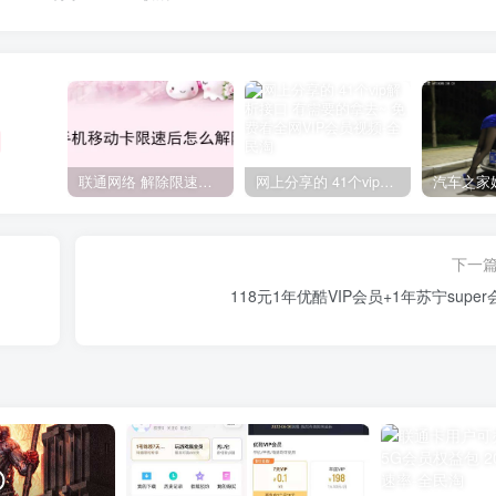
联通网络 解除限速方法参考！畅享、畅玩、老白干等及其它地区自测了
网上分享的 41个vip解析接口 有需要的拿去~ 免费看全网VIP会员视频
下一
118元1年优酷VIP会员+1年苏宁super