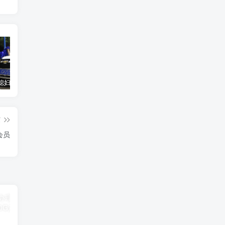
汽车之家媳妇当车模，四年大汇总，500多张媳妇图
优惠寄快递最高便宜一半多！白鸽惠递
GOG平台限时免费领取BUTCHER（屠夫）
篇
会员