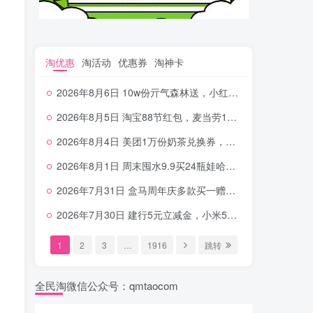
淘优惠
淘活动
优惠券
淘神卡
2026年8月6日 10w份亓气森林送，小红书12元无门槛，中行电费30-10，0元柠檬水+0撸汉堡等
2026年8月5日 淘宝88节红包，麦当劳150万份柠檬水，三万份瑞幸免单，霸王9万份0.01券等
2026年8月4日 美团1万份奶茶兑换券，农行5E卡，中行支付超给利，美团领18个冰激凌，小米每天领2-6元等等
2026年8月1日 周末囤水9.9买24瓶娃哈哈，建行100元京东券，移动5元话费，麦当劳甜筒，交行立减金等
2026年7月31日 盒马周年庆多款买一赠一，饿了么拆红包，建行30立减金，农行领10元刷卡金等
2026年7月30日 建行5元立减金，小米5元，抢2500份爷爷不泡茶，闪购20-20，3元吃瑞幸咖啡等
1
2
3
…
1916
跳转
全民淘微信公众号：qmtaocom