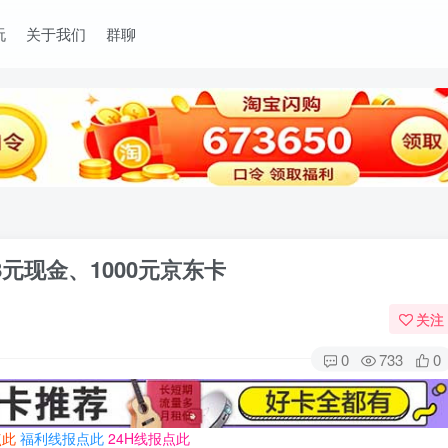
玩
关于我们
群聊
8元现金、1000元京东卡
关注
0
733
0
点此
福利线报点此
24H线报点此