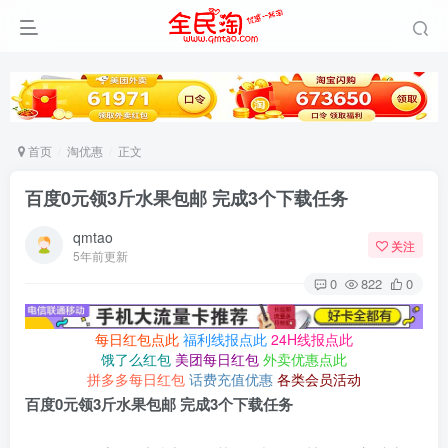
首页
淘优惠
正文
百度0元领3斤水果包邮 完成3个下载任务
qmtao
关注
5年前更新
0
822
0
每日红包点此
福利线报点此
24H线报点此
饿了么红包
美团每日红包
外卖优惠点此
拼多多每日红包
话费充值优惠
各类会员活动
百度0元领3斤水果包邮 完成3个下载任务