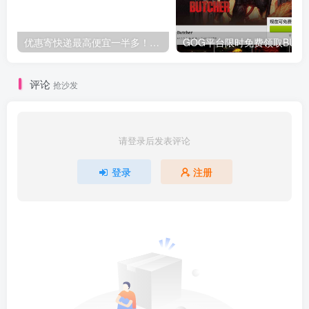
优惠寄快递最高便宜一半多！白鸽惠递
G
评论
抢沙发
请登录后发表评论
登录
注册