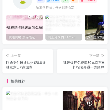
这家伙很懒，什么都没有写...
联通网络 解除限速方法参考！畅享、畅玩、老白干等及其它地区自测了
网上分享的 41个vip解析接口 有需要的拿去~ 免费看全网VIP会员视频
上一篇
下一篇
联通支付日通信交费8.8折
建设银行免费撸30元京东E
抽京东E卡商城券
卡 报名开通一类账户
相关推荐