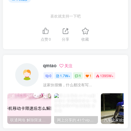
喜欢就支持一下吧
点赞
0
分享
收藏
qmtao
关注
0
1.7W+
1
1
1395W+
这家伙很懒，什么都没有写...
联通网络 解除限速方法参考！畅享、畅玩、老白干等及其它地区自测了
网上分享的 41个vip解析接口 有需要的拿去~ 免费看全网VIP会员视频