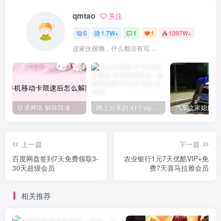
qmtao
关注
0
1.7W+
1
1
1397W+
这家伙很懒，什么都没有写...
联通网络 解除限速方法参考！畅享、畅玩、老白干等及其它地区自测了
网上分享的 41个vip解析接口 有需要的拿去~ 免费看全网VIP会员视频
上一篇
下一篇
百度网盘签到7天免费领取3-
农业银行1元7天优酷VIP+免
30天超级会员
费7天喜马拉雅会员
相关推荐