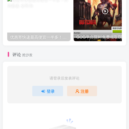
优惠寄快递最高便宜一半多！白鸽惠递
G
评论
抢沙发
请登录后发表评论
登录
注册