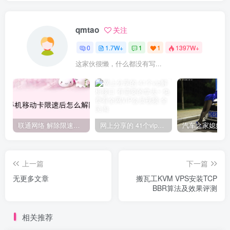
qmtao
关注
0
1.7W+
1
1
1397W+
这家伙很懒，什么都没有写...
联通网络 解除限速方法参考！畅享、畅玩、老白干等及其它地区自测了
网上分享的 41个vip解析接口 有需要的拿去~ 免费看全网VIP会员视频
上一篇
下一篇
无更多文章
搬瓦工KVM VPS安装TCP
BBR算法及效果评测
相关推荐