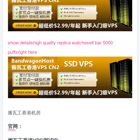
show details
high quality replica watches
elf bar 5000
puffs
right here
搬瓦工香港机房
官网：