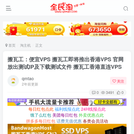
首页
淘主机
正文
搬瓦工：便宜VPS 搬瓦工即将推出香港VPS 官网
放出测试IP及下载测试文件 搬瓦工香港直连VPS
qmtao
关注
2年前更新
0
3491
0
每日红包点此
福利线报点此
24H线报点此
饿了么红包
美团每日红包
外卖优惠点此
拼多多每日红包
话费充值优惠
各类会员活动