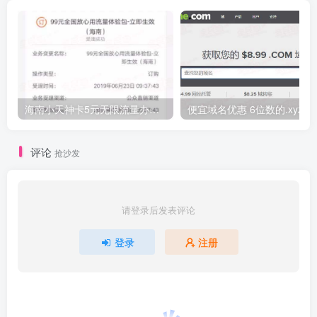
海南小天神卡5元无限流量办理的方法，5元流量不限量自行车来了
便宜域名优惠 6位数的.xyz
评论
抢沙发
请登录后发表评论
登录
注册