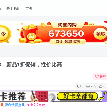
玩
关于我们
群聊
VPS，新品1折促销，性价比高
关注
0
702
0
点此
福利线报点此
24H线报点此