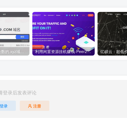
便宜域名优惠 6位数的.xyz域名 注册10年 仅需5.89美元折33元！
利用闲置资源挂机赚钱-Peer2Profit ，支持windows,linux,Android多平台
请登录后发表评论
登录
注册