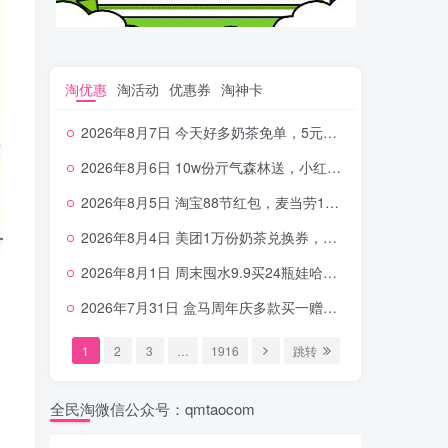
淘优惠
淘活动
优惠券
淘神卡
2026年8月7日 今天好多奶茶免单，5元农行省钱卡，京东抢0.01沪上，邮储5.88元等
2026年8月6日 10w份亓气森林送，小红书12元无门槛，中行电费30-10，0元柠檬水+0撸汉堡等
2026年8月5日 淘宝88节红包，麦当劳150万份柠檬水，三万份瑞幸免单，霸王9万份0.01券等
2026年8月4日 美团1万份奶茶兑换券，农行5E卡，中行支付超给利，美团领18个冰激凌，小米每天领2-6元等等
2026年8月1日 周末囤水9.9买24瓶娃哈哈，建行100元京东券，移动5元话费，麦当劳甜筒，交行立减金等
2026年7月31日 盒马周年庆多款买一赠一，饿了么拆红包，建行30立减金，农行领10元刷卡金等
1
2
3
…
1916
跳转
全民淘微信公众号：qmtaocom