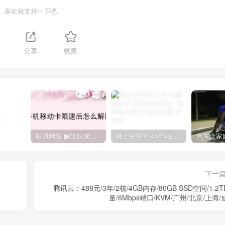
喜欢就支持一下吧
分享
收藏
联通网络 解除限速方法参考！畅享、畅玩、老白干等及其它地区自测了
网上分享的 41个vip解析接口 有需要的拿去~ 免费看全网VIP会员视频
下一
腾讯云：488元/3年/2核/4GB内存/80GB SSD空间/1.2
量/6Mbps端口/KVM/广州/北京/上海/