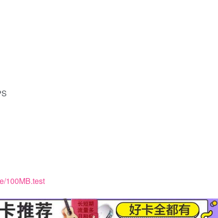
PS
one/100MB.test