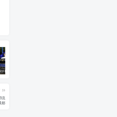
汽车之家媳妇当车模，四年大汇总，500多张媳妇图
优惠寄快递最高便宜一半多！白鸽惠递
GOG平台限时免费领取BUTCHER（屠夫）
篇
TB流
成都