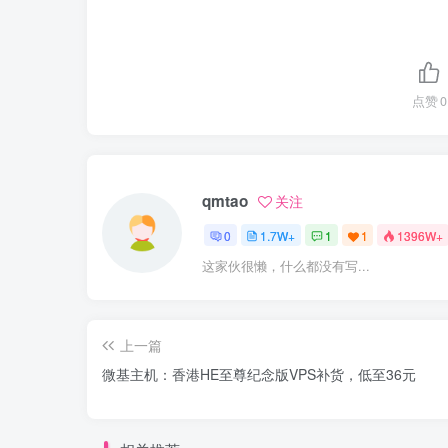
点赞
0
qmtao
关注
0
1.7W+
1
1
1396W+
这家伙很懒，什么都没有写...
上一篇
微基主机：香港HE至尊纪念版VPS补货，低至36元