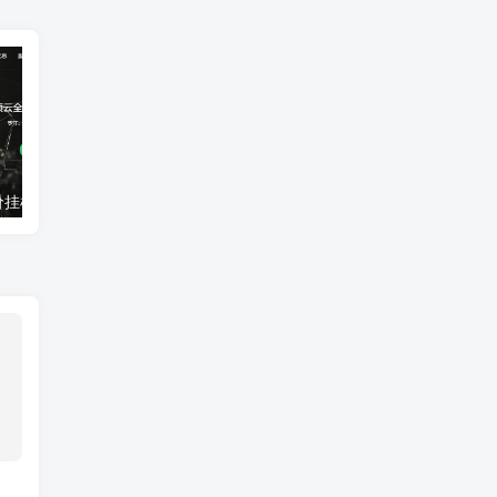
亿硕云：超低价挂机宝VPS每月4元起！全国多地，枣庄高防100G抗攻击
UOvZ上海电信cn2 nat产品上线,50M大带宽,月流量充足,终身七折70元/月起,适合跨国业务国际加速