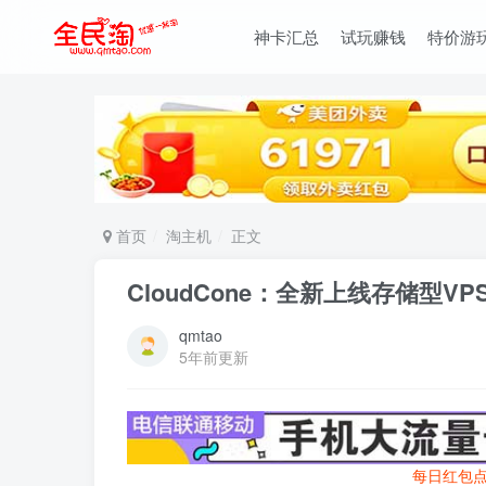
神卡汇总
试玩赚钱
特价游
首页
淘主机
正文
CloudCone：全新上线存储型
qmtao
5年前更新
每日红包