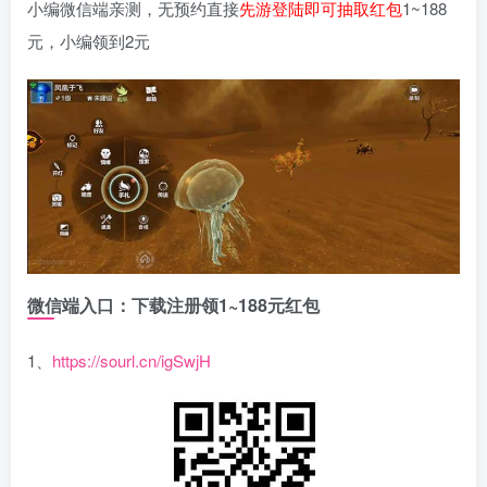
小编微信端亲测，无预约直接
先游登陆即可抽取红包
1~188
元，小编领到2元
微信端入口：下载注册领1~188元红包
1、
https://sourl.cn/igSwjH