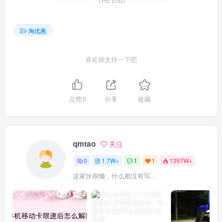
THE END
淘优惠
喜欢就支持一下吧
点赞
0
分享
收藏
qmtao
关注
0
1.7W+
1
1
1397W+
这家伙很懒，什么都没有写...