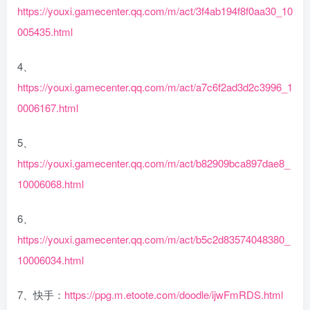
https://youxi.gamecenter.qq.com/m/act/3f4ab194f8f0aa30_10
005435.html
4、
https://youxi.gamecenter.qq.com/m/act/a7c6f2ad3d2c3996_1
0006167.html
5、
https://youxi.gamecenter.qq.com/m/act/b82909bca897dae8_
10006068.html
6、
https://youxi.gamecenter.qq.com/m/act/b5c2d83574048380_
10006034.html
7、快手：
https://ppg.m.etoote.com/doodle/ijwFmRDS.html