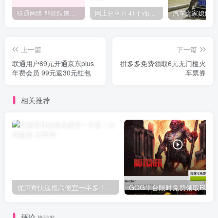
联通网络 解除限速方法参考！畅享、畅玩、老白干等及其它地区自测了
网上分享的 41个vip解析接口 有需要的拿去~ 免费看全网VIP会员视频
上一篇
下一篇
联通用户69元开通京东plus
拼多多免费领取6元无门槛火
年费会员 99元返30元红包
车票券
相关推荐
优惠寄快递最高便宜一半多！白鸽惠递
G
评论
抢沙发