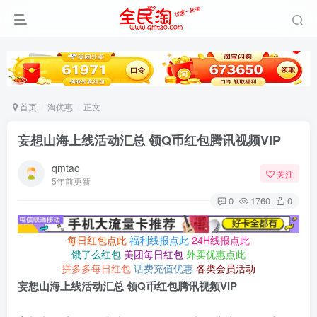
首页
淘优惠
正文
妄想山海上线活动汇总 领Q币红包腾讯视频VIP
qmtao
关注
5年前更新
0
1760
0
每日红包点此
福利线报点此
24H线报点此
饿了么红包
美团每日红包
外卖优惠点此
拼多多每日红包
话费充值优惠
各类会员活动
妄想山海上线活动汇总 领Q币红包腾讯视频VIP