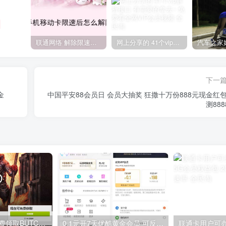
联通网络 解除限速方法参考！畅享、畅玩、老白干等及其它地区自测了
网上分享的 41个vip解析接口 有需要的拿去~ 免费看全网VIP会员视频
下一
金
中国平安88会员日 会员大抽奖 狂撒十万份888元现金红包
测888
GOG平台限时免费领取BUTCHER（屠夫）
0.1元开7天优酷黄金会员 可反复开通需要关闭自动续费