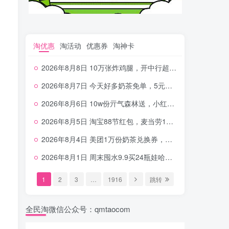
淘优惠
淘活动
优惠券
淘神卡
2026年8月8日 10万张炸鸡腿，开中行超给利，美团奶茶0.01，加油券，千问1.8~18.8体验金等
2026年8月7日 今天好多奶茶免单，5元农行省钱卡，京东抢0.01沪上，邮储5.88元等
2026年8月6日 10w份亓气森林送，小红书12元无门槛，中行电费30-10，0元柠檬水+0撸汉堡等
2026年8月5日 淘宝88节红包，麦当劳150万份柠檬水，三万份瑞幸免单，霸王9万份0.01券等
2026年8月4日 美团1万份奶茶兑换券，农行5E卡，中行支付超给利，美团领18个冰激凌，小米每天领2-6元等等
2026年8月1日 周末囤水9.9买24瓶娃哈哈，建行100元京东券，移动5元话费，麦当劳甜筒，交行立减金等
1
2
3
…
1916
跳转
全民淘微信公众号：qmtaocom