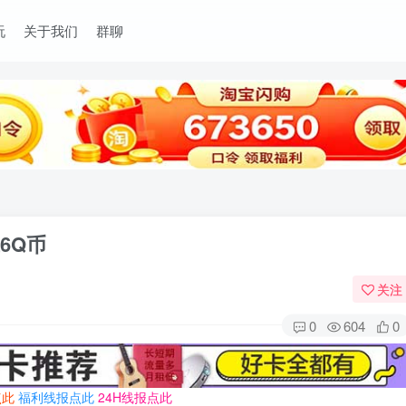
玩
关于我们
群聊
6Q币
关注
0
604
0
点此
福利线报点此
24H线报点此