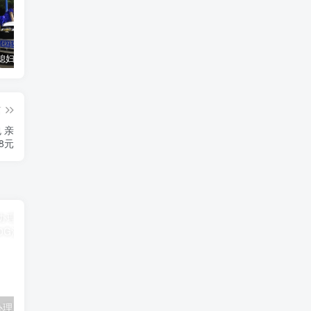
汽车之家媳妇当车模，四年大汇总，500多张媳妇图
优惠寄快递最高便宜一半多！白鸽惠递
GOG平台限时免费领取BUTCHER（屠夫）
篇
 亲
8元
联通卡用户可办理 5G优享9.9元5G会员权益包 20G流量和 享受 5G速率
广东移动 免费领取10G七天流量+免费一年黄金会员（每月5折视听会员、1G流量等）