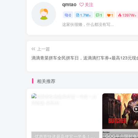
qmtao
关注
0
1.7W+
1
1
1397W+
这家伙很懒，什么都没有写...
上一篇
滴滴青菜拼车全民拼车日，送滴滴打车券+最高123元现
相关推荐
优惠寄快递最高便宜一半多！白鸽惠递