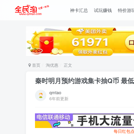
神卡汇总
试玩赚钱
特价游
首页
淘优惠
正文
秦时明月预约游戏集卡抽Q币 最低
qmtao
6年前更新
每日红包