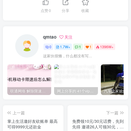
点赞
0
分享
收藏
qmtao
关注
0
1.7W+
1
1
1396W+
这家伙很懒，什么都没有写...
联通网络 解除限速方法参考！畅享、畅玩、老白干等及其它地区自测了
网上分享的 41个vip解析接口 有需要的拿去~ 免费看全网VIP会员视频
上一篇
下一篇
掌上生活邀好友砍账单 最高
免费领10元/30元话费，先到
可得9999元还款金
先得 邀请26人可领30元，邀