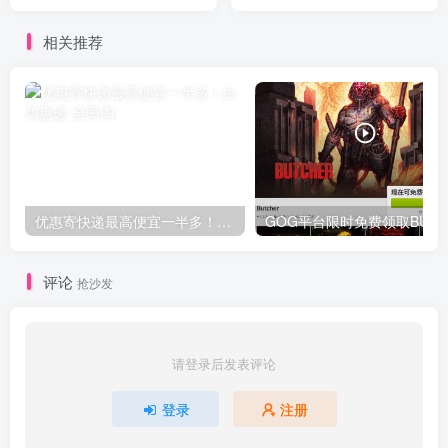
请8人可领10元，奖励不叠
加！
相关推荐
优惠寄快递最高便宜一半多！白鸽惠递
G
评论
抢沙发
请登录后发表评论
登录
注册