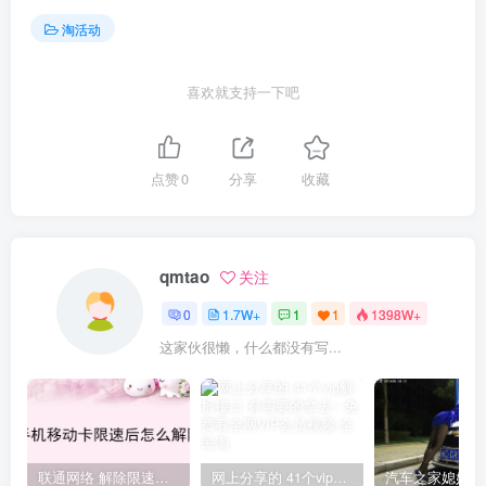
淘活动
喜欢就支持一下吧
点赞
0
分享
收藏
qmtao
关注
0
1.7W+
1
1
1398W+
这家伙很懒，什么都没有写...
联通网络 解除限速方法参考！畅享、畅玩、老白干等及其它地区自测了
网上分享的 41个vip解析接口 有需要的拿去~ 免费看全网VIP会员视频