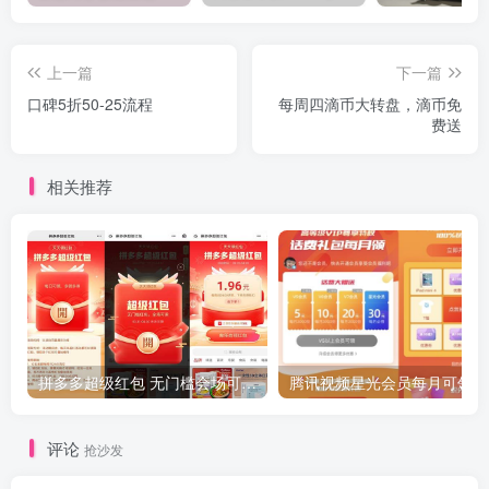
上一篇
下一篇
口碑5折50-25流程
每周四滴币大转盘，滴币免
费送
相关推荐
拼多多超级红包 无门槛会场可用 天天可领 最高88.88元
评论
抢沙发