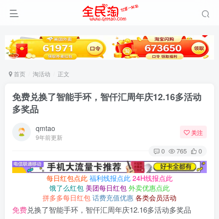
首页
淘活动
正文
免费兑换了智能手环，智仟汇周年庆12.16多活动
多奖品
qmtao
关注
9年前更新
0
765
0
每日红包点此
福利线报点此
24H线报点此
饿了么红包
美团每日红包
外卖优惠点此
拼多多每日红包
话费充值优惠
各类会员活动
免费
兑换了智能手环，智仟汇周年庆12.16多活动多奖品