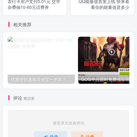
农行卡用户支付0.01元 交学
QQ能量值首发上线 快来看
杂费抽10-60元话费券
看你的能量值是多少
相关推荐
优惠寄快递最高便宜一半多！白鸽惠递
G
评论
抢沙发
请登录后发表评论
登录
注册