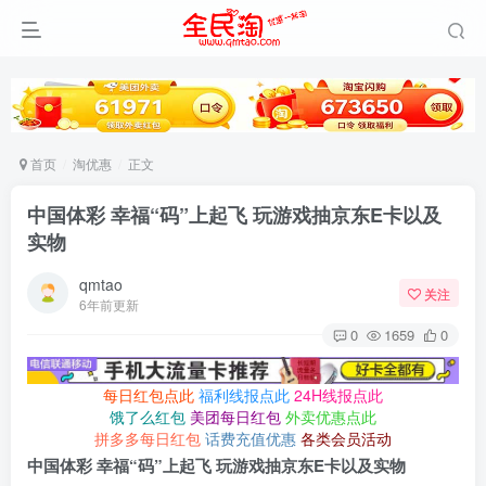
首页
淘优惠
正文
中国体彩 幸福“码”上起飞 玩游戏抽京东E卡以及
实物
qmtao
关注
6年前更新
0
1659
0
每日红包点此
福利线报点此
24H线报点此
饿了么红包
美团每日红包
外卖优惠点此
拼多多每日红包
话费充值优惠
各类会员活动
中国体彩 幸福“码”上起飞 玩游戏抽京东E卡以及实物