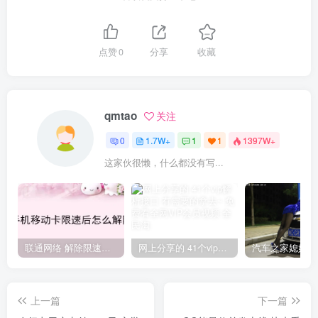
点赞
0
分享
收藏
qmtao
关注
0
1.7W+
1
1
1397W+
这家伙很懒，什么都没有写...
联通网络 解除限速方法参考！畅享、畅玩、老白干等及其它地区自测了
网上分享的 41个vip解析接口 有需要的拿去~ 免费看全网VIP会员视频
上一篇
下一篇