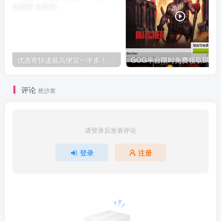
优惠寄快递最高便宜一半多！白鸽惠递
G
评论
抢沙发
请登录后发表评论
登录
注册