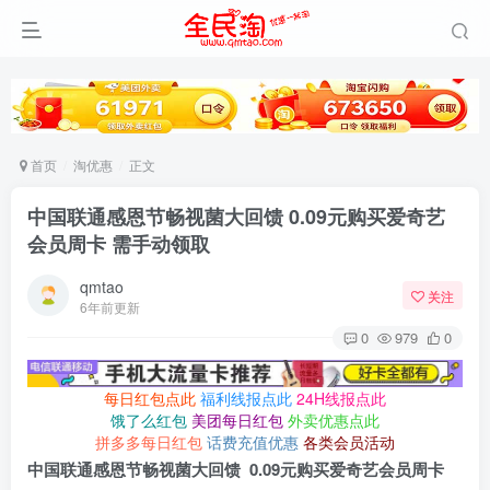
首页
淘优惠
正文
中国联通感恩节畅视菌大回馈 0.09元购买爱奇艺
会员周卡 需手动领取
qmtao
关注
6年前更新
0
979
0
每日红包点此
福利线报点此
24H线报点此
饿了么红包
美团每日红包
外卖优惠点此
拼多多每日红包
话费充值优惠
各类会员活动
中国联通感恩节畅视菌大回馈 0.09元购买爱奇艺会员周卡