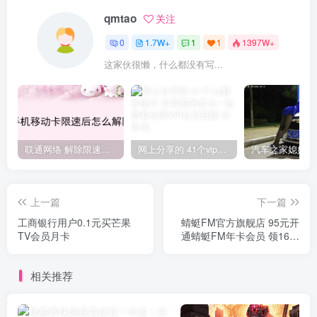
qmtao
关注
0
1.7W+
1
1
1397W+
这家伙很懒，什么都没有写...
联通网络 解除限速方法参考！畅享、畅玩、老白干等及其它地区自测了
网上分享的 41个vip解析接口 有需要的拿去~ 免费看全网VIP会员视频
上一篇
下一篇
工商银行用户0.1元买芒果
蜻蜓FM官方旗舰店 95元开
TV会员月卡
通蜻蜓FM年卡会员 领16个
会员权益
相关推荐