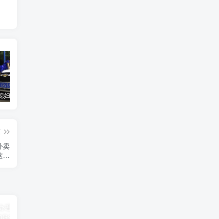
汽车之家媳妇当车模，四年大汇总，500多张媳妇图
优惠寄快递最高便宜一半多！白鸽惠递
GOG平台限时免费领取BUTCHER（屠夫）
篇
外卖
这么
惠！