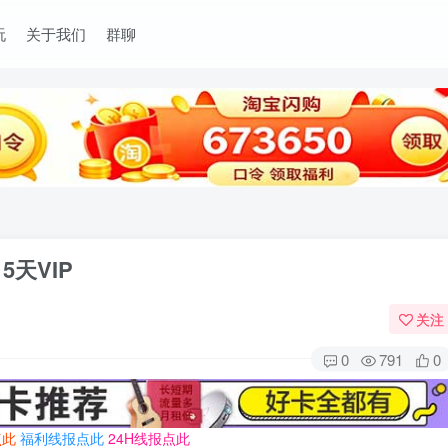
玩
关于我们
群聊
5天VIP
关注
0
791
0
点此
福利线报点此
24H线报点此