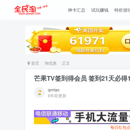
神卡汇总
试玩赚钱
特价游
首页
淘优惠
正文
芒果TV签到得会员 签到21天必得1
qmtao
6年前更新
每日红包