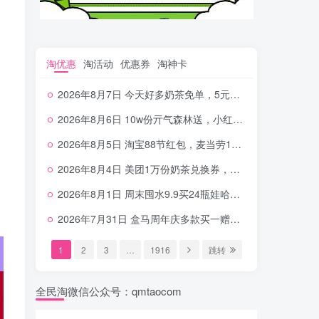
淘优惠
淘活动
优惠券
淘神卡
2026年8月7日 今天好多奶茶免单，5元农行省钱卡，京东抢0.01沪上，邮储5.88元等
2026年8月6日 10w份亓气森林送，小红书12元无门槛，中行电费30-10，0元柠檬水+0撸汉堡等
2026年8月5日 淘宝88节红包，麦当劳150万份柠檬水，三万份瑞幸免单，霸王9万份0.01券等
2026年8月4日 美团1万份奶茶兑换券，农行5E卡，中行支付超给利，美团领18个冰激凌，小米每天领2-6元等等
2026年8月1日 周末囤水9.9买24瓶娃哈哈，建行100元京东券，移动5元话费，麦当劳甜筒，交行立减金等
2026年7月31日 盒马周年庆多款买一赠一，饿了么拆红包，建行30立减金，农行领10元刷卡金等
1
2
3
…
1916
跳转
全民淘微信公众号：qmtaocom