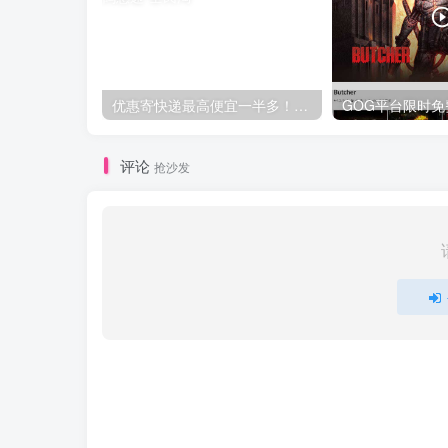
优惠寄快递最高便宜一半多！白鸽惠递
评论
抢沙发