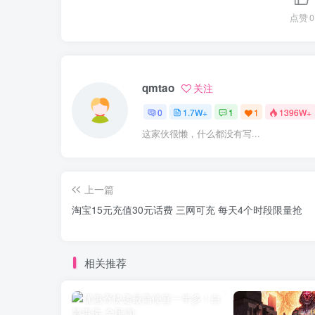
点赞
0
qmtao
关注
0
1.7W+
1
1
1396W+
这家伙很懒，什么都没有写...
上一篇
淘宝15元充值30元话费 三网可充 每天4个时段限量抢
相关推荐