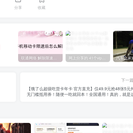
分享
收藏
联通网络 解除限速方法参考！畅享、畅玩、老白干等及其它地区自测了
网上分享的 41个vip解析接口 有需要的拿去~ 免费看全网VIP会员视频
下一
【饿了么超级吃货卡年卡·官方直充】仅49.9元抢48张5元
无门槛抵用券！随便一吃就回本！全国通用！真的，就是
优