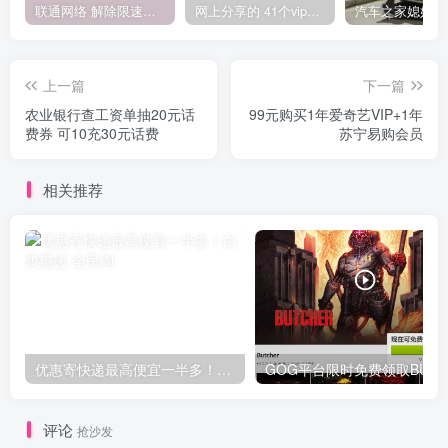
联通网络 解除限速方法参考！畅享、畅玩、老白干等及其它地区自测了
网上分享的 41个vip解析接口 有需要的拿去~ 免费看全网VIP会员视频
上一篇
下一篇
农业银行查工资单抽20元话
99元购买1年爱奇艺VIP+1年
费券 可10充30元话费
苏宁易购会员
相关推荐
优惠寄快递最高便宜一半多！白鸽惠递
G
评论
抢沙发