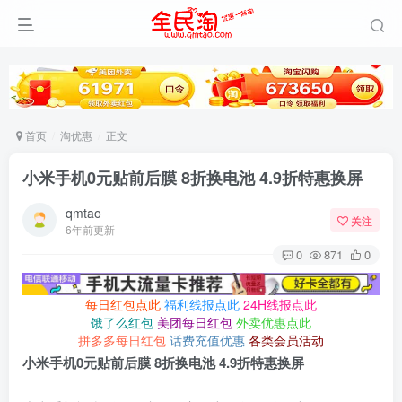
首页
淘优惠
正文
小米手机0元贴前后膜 8折换电池 4.9折特惠换屏
qmtao
关注
6年前更新
0
871
0
每日红包点此
福利线报点此
24H线报点此
饿了么红包
美团每日红包
外卖优惠点此
拼多多每日红包
话费充值优惠
各类会员活动
小米手机0元贴前后膜 8折换电池 4.9折特惠换屏