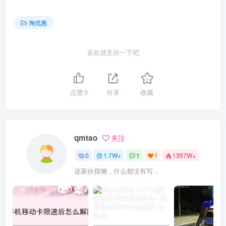
淘优惠
喜欢就支持一下吧
点赞
0
分享
收藏
qmtao
关注
0
1.7W+
1
1
1397W+
这家伙很懒，什么都没有写...