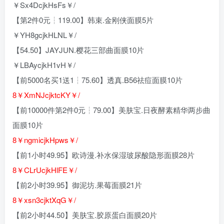
￥Sx4DcjkHsFs￥/
【第2件0元┆119.00】韩束.金刚侠面膜5片
￥YH8gcjkHLNL￥/
【54.50】JAYJUN.樱花三部曲面膜10片
￥LBAycjkH1vH￥/
【前5000名买1送1┆75.60】透真.B56祛痘面膜10片
8￥XmNJcjktcKY￥/
【前10000件第2件0元┆79.00】美肤宝.日夜酵素精华两步曲
面膜10片
8￥ngmicjkHpws￥/
【前1小时49.95】欧诗漫.补水保湿玻尿酸隐形面膜28片
8￥CLrUcjkHlFE￥/
【前2小时39.95】御泥坊.果莓面膜21片
8￥xsn3cjktXqG￥/
【前2小时44.50】美肤宝.胶原蛋白面膜20片