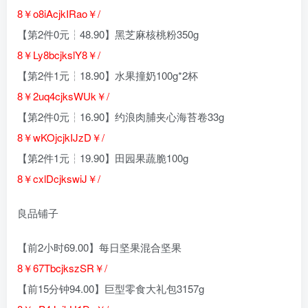
8￥o8iAcjkIRao￥/
【第2件0元┆48.90】黑芝麻核桃粉350g
8￥Ly8bcjkslY
8￥/
【第2件1元┆18.90】水果撞奶100g*2杯
8￥2uq4cjksWUk￥/
【第2件0元┆16.90】约浪肉脯夹心海苔卷33g
8￥wKOjcjkIJzD￥/
【第2件1元┆19.90】田园果蔬脆100g
8￥cxlDcjkswiJ￥/
良品铺子
【前2小时69.00】每日坚果混合坚果
8￥67TbcjkszSR￥/
【前15分钟94.00】巨型零食大礼包3157g