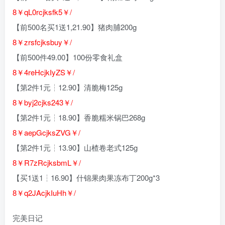
8￥qL0rcjksfk5￥/
【前500名买1送1,21.90】猪肉脯200g
8￥zrsfcjksbuy￥/
【前500件49.00】100份零食礼盒
8￥4reHcjkIyZS￥/
【第2件1元┆12.90】清脆梅125g
8￥byj2cjks243￥/
【第2件1元┆18.90】香脆糯米锅巴268g
8￥aepGcjksZVG￥/
【第2件1元┆13.90】山楂卷老式125g
8￥R7zRcjksbmL￥/
【买1送1┆16.90】什锦果肉果冻布丁200g*3
8￥q2JAcjkIuHh￥/
完美日记