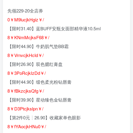
先领229-20全店券
0￥M9lucjkHgiz￥/
【限时31.40】蓝BUFF安瓶女面部精华液10.5ml
8￥KNmMcjksF68￥/
【限时44.90】牛奶肌气垫BB霜
8￥VrnvcjkHcId￥/
【限时26.90】双色腮红膏盘
8￥3PoRcjkIzDd￥/
【限时44.90】缎色柔光粉钻唇膏
8￥fBkzcjksQfg￥/
【限时39.90】星动臻色金钻唇膏
8￥D3Ptcjkslpn￥/
【第2件0元┆26.90】收藏家单色眼影
8￥fYAocjkHNu0￥/