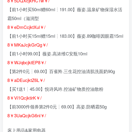
8￥5DQXcjkHC1w￥/
【前1小时买50ml赠60ml┆191.00】薇姿.温泉矿物保湿水活
霜50ml（滋润型
8￥eDmCcjktXul￥/
【前1小时买15ml赠15ml┆183.00】薇姿.89咖啡因眼霜15ml
8￥MKaJcjkGrQg￥/
【前1小时99.00】薇姿.高浓维C安瓶10ml
8￥WJqbcjktEP
8￥/
【第2件0元┆69.00】百雀羚.三生花控油清肌洗面奶90g
8￥aDEucjktZ6L￥/
【买1送1┆45.00】悦诗风吟.控油矿物质控油散粉
8￥Vi1QcjktirK￥/
【前3000件领券第2件0元┆69.00】高姿.防晒霜50g
8￥3UaQcjkG6nl￥/
床上用品&家用电器