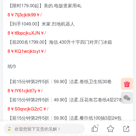
【限时179.00起】美的.电饭煲家用4L
8￥7Ij3cjktk99￥/
【到手1049.00】米家.扫地机器人
8￥t6bpcjkuXJN￥/
【前200名1799.00】海信.430升十字四门对开门冰箱
8￥KQ1wcjktxyt￥/
纸巾
【前15分钟第2件5折┆59.90】洁柔.卷纸卫生纸30卷
8￥IY61cjktt7y￥/
【前15分钟第2件5折┆49.90】洁柔.压花有芯卷纸4层27卷
8￥S0qncjkG2zC￥/
【前15分钟第2件5折┆59.90】洁柔.餐巾纸100抽3层24包
0
8￥1ll6cjktOht￥/
欢迎您留下宝贵的见解！
【前15分钟第2件5折┆29.90】洁柔.厨房专用纸8卷