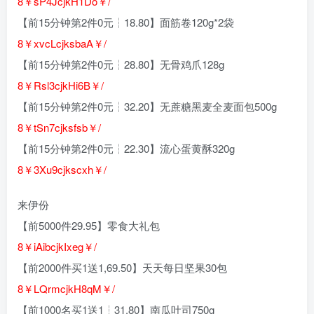
8￥sP4JcjkH1Do￥/
【前15分钟第2件0元┆18.80】面筋卷120g*2袋
8￥xvcLcjksbaA￥/
【前15分钟第2件0元┆28.80】无骨鸡爪128g
8￥Rsl3cjkHi6B￥/
【前15分钟第2件0元┆32.20】无蔗糖黑麦全麦面包500g
8￥tSn7cjksfsb￥/
【前15分钟第2件0元┆22.30】流心蛋黄酥320g
8￥3Xu9cjkscxh￥/
来伊份
【前5000件29.95】零食大礼包
8￥iAibcjkIxeg￥/
【前2000件买1送1,69.50】天天每日坚果30包
8￥LQrmcjkH8qM￥/
【前1000名买1送1┆31.80】南瓜吐司750g