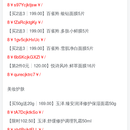
8￥s97Ycjktjsw￥/
【买2送3┆199.00】百雀羚.银钻面膜5片
8￥fZaRcjktgKy￥/
【买2送3┆199.00】百雀羚.多肽小鲜膜5片
8￥1gv5cjkHxUc￥/
【买2送3┆199.00】百雀羚.雪肌净白面膜5片
8￥6bSKcjkGXZI￥/
【第2件0元┆120.00】悦诗风吟.鲜萃面膜16片
8￥qurecjktrc7￥/
美妆护肤
【买50g送20g┆169.00】玉泽.臻安润泽修护保湿面霜50g
8￥tA7DcjktkSo￥/
【限时102.50】玉泽.舒缓修护调理乳霜50ml
8￥zh4PcjktFLL￥/