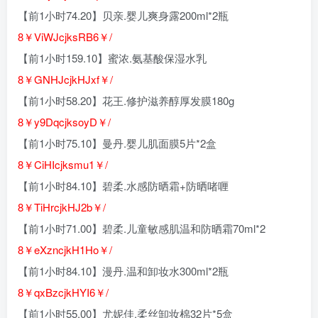
【前1小时74.20】贝亲.婴儿爽身露200ml*2瓶
8￥ViWJcjksRB6￥/
【前1小时159.10】蜜浓.氨基酸保湿水乳
8￥GNHJcjkHJxf￥/
【前1小时58.20】花王.修护滋养醇厚发膜180g
8￥y9DqcjksoyD￥/
【前1小时75.10】曼丹.婴儿肌面膜5片*2盒
8￥CiHIcjksmu1￥/
【前1小时84.10】碧柔.水感防晒霜+防晒啫喱
8￥TiHrcjkHJ2b￥/
【前1小时71.00】碧柔.儿童敏感肌温和防晒霜70ml*2
8￥eXzncjkH1Ho￥/
【前1小时84.10】漫丹.温和卸妆水300ml*2瓶
8￥qxBzcjkHYI6￥/
【前1小时55.00】尤妮佳.柔丝卸妆棉32片*5盒