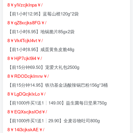
8￥ylVzcjkInpa￥/
【前1小时12.95】蓝莓山楂120g*2袋
8￥qZ8xcjks8FG￥/
【前1小时6.95】地锅脆片85gx2袋
8￥Vk4TcjkI4vt￥/
【前1小时8.95】咸蛋黄鱼皮脆48g
8￥HjP7cjkI9i4￥/
【前15分钟69.50】宠爱大礼包2500g
8￥RDODcjkImnv￥/
【前15分钟14.95】铁功基金汤酸辣锅巴粉156g*3桶
8￥LgDQcjkIxLo￥/
【前1000件买1送1┆149.00】益生菌每日坚果750g
8￥EQXscjksIOd￥/
【前1000件买1送1┆29.90】全麦谷物吐司800g
8￥14i3cjkskAE￥/