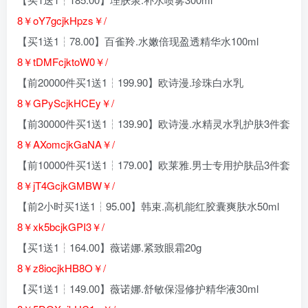
8￥oY7gcjkHpzs￥/
【买1送1┆78.00】百雀羚.水嫩倍现盈透精华水100ml
8￥tDMFcjktoW0￥/
【前20000件买1送1┆199.90】欧诗漫.珍珠白水乳
8￥GPyScjkHCEy￥/
【前30000件买1送1┆139.90】欧诗漫.水精灵水乳护肤3件套
8￥AXomcjkGaNA￥/
【前10000件买1送1┆179.00】欧莱雅.男士专用护肤品3件套
8￥jT4GcjkGMBW￥/
【前2小时买1送1┆95.00】韩束.高机能红胶囊爽肤水50ml
8￥xk5bcjkGPI3￥/
【买1送1┆164.00】薇诺娜.紧致眼霜20g
8￥z8iocjkHB8O￥/
【买1送1┆149.00】薇诺娜.舒敏保湿修护精华液30ml