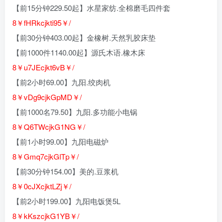
【前15分钟229.50起】水星家纺.全棉磨毛四件套
8￥fHRkcjkti95￥/
【前30分钟403.00起】金橡树.天然乳胶床垫
【前1000件1140.00起】源氏木语.橡木床
8￥u7JEcjkt6vB￥/
【前2小时69.00】九阳.绞肉机
8￥vDg9cjkGpMD￥/
【前1000名79.50】九阳.多功能小电锅
8￥Q6TWcjkG1NG￥/
【前1小时99.00】九阳电磁炉
8￥Gmq7cjkGlTp￥/
【前30分钟154.00】美的.豆浆机
8￥0cJXcjktLZj￥/
【前2小时199.00】九阳电饭煲5L
8￥kKszcjkG1YB￥/