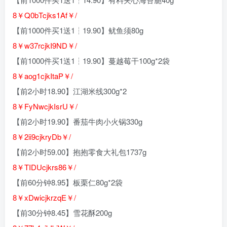
8￥Q0bTcjks1Af￥/
【前1000件买1送1┆19.90】鱿鱼须80g
8￥w37rcjkI9ND￥/
【前1000件买1送1┆19.90】蔓越莓干100g*2袋
8￥aog1cjkItaP￥/
【前2小时18.90】江湖米线300g*2
8￥FyNwcjkIsrU￥/
【前2小时19.90】番茄牛肉小火锅330g
8￥2ii9cjkryDb￥/
【前2小时59.00】抱抱零食大礼包1737g
8￥TIDUcjkrs86￥/
【前60分钟8.95】板栗仁80g*2袋
8￥xDwicjkrzqE￥/
【前30分钟8.45】雪花酥200g