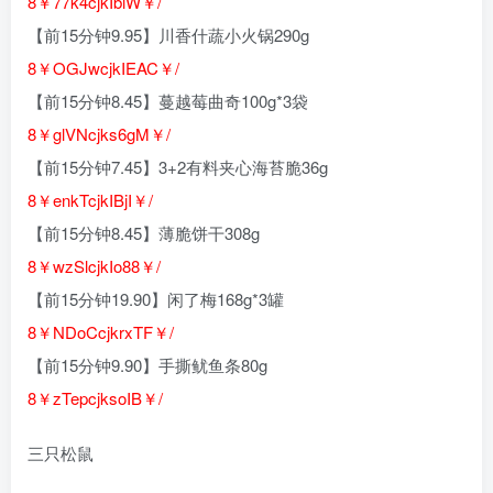
8￥77k4cjkIbiW￥/
【前15分钟9.95】川香什蔬小火锅290g
8￥OGJwcjkIEAC￥/
【前15分钟8.45】蔓越莓曲奇100g*3袋
8￥glVNcjks6gM￥/
【前15分钟7.45】3+2有料夹心海苔脆36g
8￥enkTcjkIBjI￥/
【前15分钟8.45】薄脆饼干308g
8￥wzSlcjkIo8
8￥/
【前15分钟19.90】闲了梅168g*3罐
8￥NDoCcjkrxTF￥/
【前15分钟9.90】手撕鱿鱼条80g
8￥zTepcjksoIB￥/
三只松鼠