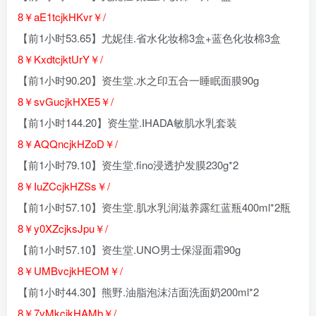
8￥aE1tcjkHKvr￥/
【前1小时53.65】尤妮佳.省水化妆棉3盒+蓝色化妆棉3盒
8￥KxdtcjktUrY￥/
【前1小时90.20】资生堂.水之印五合一睡眠面膜90g
8￥svGucjkHXE5￥/
【前1小时144.20】资生堂.IHADA敏肌水乳套装
8￥AQQncjkHZoD￥/
【前1小时79.10】资生堂.fino浸透护发膜230g*2
8￥IuZCcjkHZSs￥/
【前1小时57.10】资生堂.肌水乳润滋养露红蓝瓶400ml*2瓶
8￥y0XZcjksJpu￥/
【前1小时57.10】资生堂.UNO男士保湿面霜90g
8￥UMBvcjkHEOM￥/
【前1小时44.30】熊野.油脂泡沫洁面洗面奶200ml*2
8￥7vMkcjkHAMb￥/