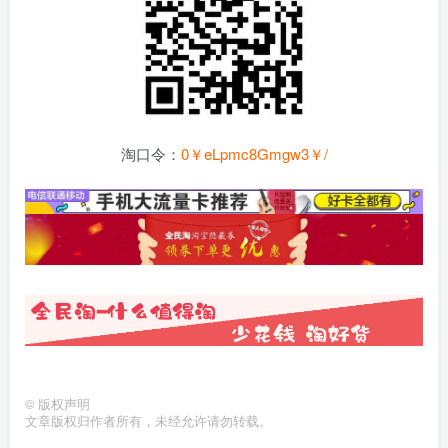
淘口令：
0￥eLpmc8Gmgw3￥/
©
版权声明
文章版权归作者所有，未经允许请勿转载。