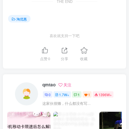
THE END
淘优惠
喜欢就支持一下吧
点赞
0
分享
收藏
qmtao
关注
0
1.7W+
1
1
1396W+
这家伙很懒，什么都没有写...