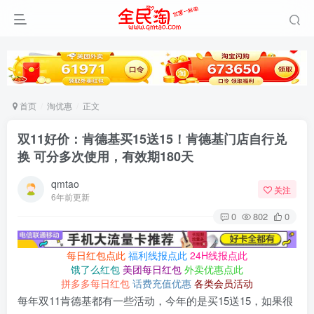
首页
淘优惠
正文
双11好价：肯德基买15送15！肯德基门店自行兑
换 可分多次使用，有效期180天
qmtao
关注
6年前更新
0
802
0
每日红包点此
福利线报点此
24H线报点此
饿了么红包
美团每日红包
外卖优惠点此
拼多多每日红包
话费充值优惠
各类会员活动
每年双11肯德基都有一些活动，今年的是买15送15，如果很