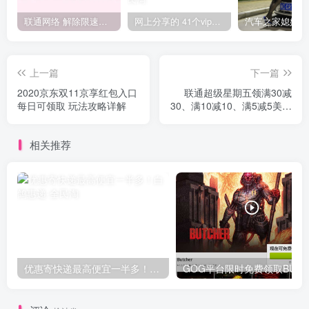
联通网络 解除限速方法参考！畅享、畅玩、老白干等及其它地区自测了
网上分享的 41个vip解析接口 有需要的拿去~ 免费看全网VIP会员视频
上一篇
下一篇
2020京东双11京享红包入口
联通超级星期五领满30减
每日可领取 玩法攻略详解
30、满10减10、满5减5美团
外卖红包
相关推荐
优惠寄快递最高便宜一半多！白鸽惠递
G