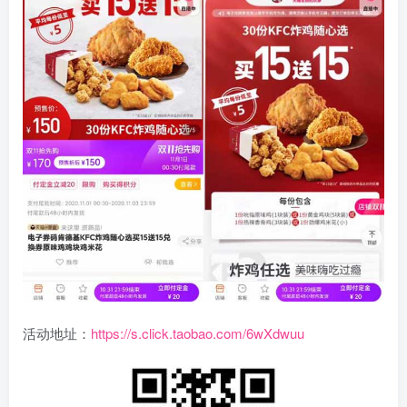
活动地址：
https://s.click.taobao.com/6wXdwuu