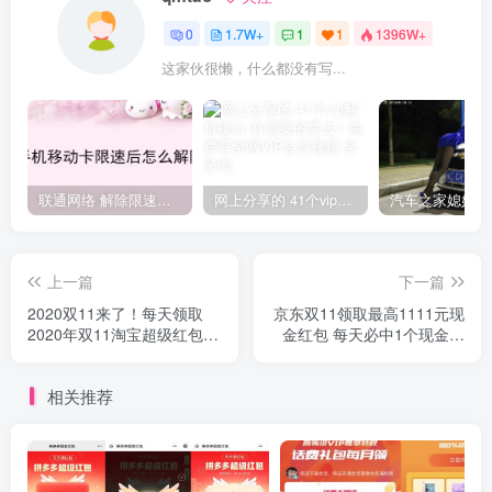
0
1.7W+
1
1
1396W+
这家伙很懒，什么都没有写...
联通网络 解除限速方法参考！畅享、畅玩、老白干等及其它地区自测了
网上分享的 41个vip解析接口 有需要的拿去~ 免费看全网VIP会员视频
上一篇
下一篇
2020双11来了！每天领取
京东双11领取最高1111元现
2020年双11淘宝超级红包
金红包 每天必中1个现金红
每天3次 最高1111元
包
相关推荐