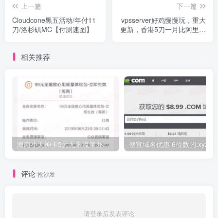
上一篇
下一篇
Cloudcone黑五活动/年付11
vpsserver好鸡慢慢玩，重大
刀/洛杉矶MC【付测速图】
更新，香港5刀一月比阿里云
快
相关推荐
海南小天神卡5元无限流量办理的方法，5元流量不限量自行车来了
便宜域名优惠 6位数的.xyz
评论
抢沙发
请登录后发表评论