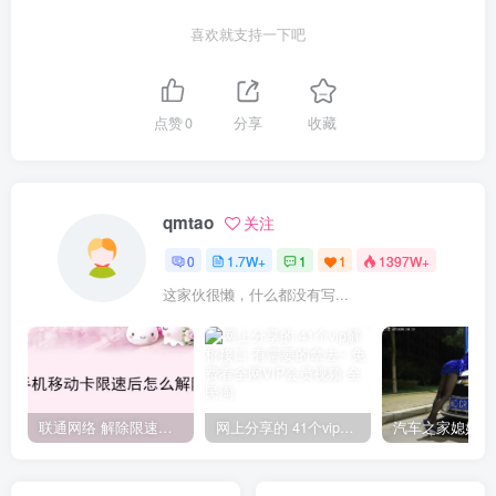
喜欢就支持一下吧
点赞
0
分享
收藏
qmtao
关注
0
1.7W+
1
1
1397W+
这家伙很懒，什么都没有写...
联通网络 解除限速方法参考！畅享、畅玩、老白干等及其它地区自测了
网上分享的 41个vip解析接口 有需要的拿去~ 免费看全网VIP会员视频