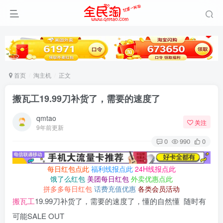
首页
淘主机
正文
搬瓦工19.99刀补货了，需要的速度了
qmtao
关注
9年前更新
0
990
0
每日红包点此
福利线报点此
24H线报点此
饿了么红包
美团每日红包
外卖优惠点此
拼多多每日红包
话费充值优惠
各类会员活动
搬瓦工
19.99刀补货了，需要的速度了，懂的自然懂 随时有
可能SALE OUT