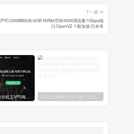
下一篇
 EPYC/256MB内存/4GB NVMe空间/500GB流量/1Gbps端
口/OpenVZ 7/新加坡/日本等
亿硕云：超低价挂机宝VPS每月4元起！全国多地，枣庄高防100G抗攻击
UOvZ上海电信cn2 nat产品上线,50M大带宽,月流量充足,终身七折70元/月起,适合跨国业务国际加速