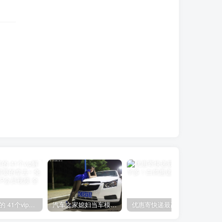
网上分享的 41个vip解析接口 有需要的拿去~ 免费看全网VIP会员视频
汽车之家媳妇当车模，四年大汇总，500多张媳妇图
优惠寄快递最高便宜一半多！白鸽惠递