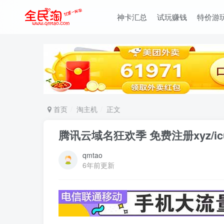
神卡汇总
试玩赚钱
特价游
首页
淘主机
正文
腾讯云域名狂欢季 免费注册xyz/i
qmtao
6年前更新