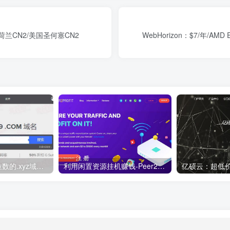
荷兰CN2/美国圣何塞CN2
WebHorizon：$7/年/AMD
便宜域名优惠 6位数的.xyz域名 注册10年 仅需5.89美元折33元！
利用闲置资源挂机赚钱-Peer2Profit ，支持windows,linux,Android多平台