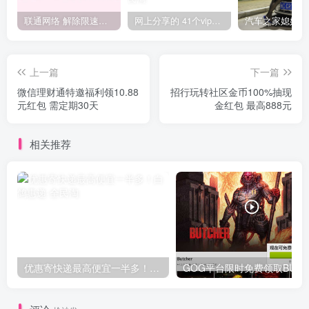
联通网络 解除限速方法参考！畅享、畅玩、老白干等及其它地区自测了
网上分享的 41个vip解析接口 有需要的拿去~ 免费看全网VIP会员视频
上一篇
下一篇
微信理财通特邀福利领10.88
招行玩转社区金币100%抽现
元红包 需定期30天
金红包 最高888元
相关推荐
优惠寄快递最高便宜一半多！白鸽惠递
G