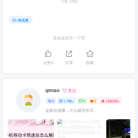
THE END
淘优惠
喜欢就支持一下吧
点赞
0
分享
收藏
qmtao
关注
0
1.7W+
1
1
1395W+
这家伙很懒，什么都没有写...