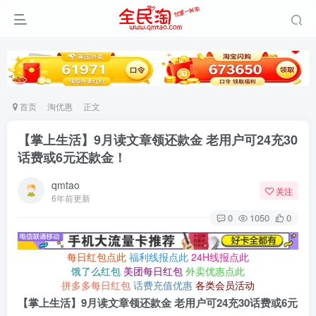
首页
淘优惠
正文
【掌上生活】9月读文章领还款金 老用户可24充30
话费或6元还款金！
qmtao
关注
6年前更新
0
1050
0
每日红包点此
福利线报点此
24H线报点此
饿了么红包
美团每日红包
外卖优惠点此
拼多多每日红包
话费充值优惠
各类会员活动
【掌上生活】9月读文章领还款金 老用户可24充30话费或6元