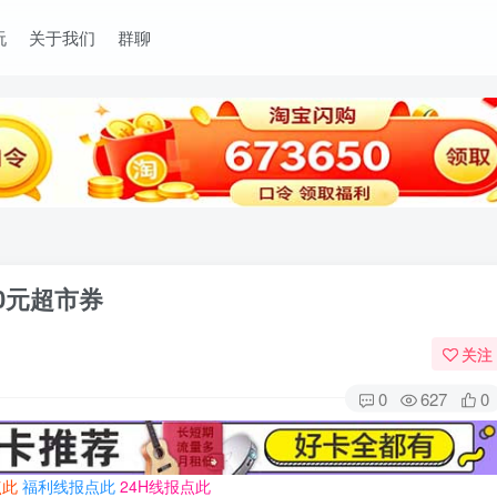
玩
关于我们
群聊
00元超市券
关注
0
627
0
点此
福利线报点此
24H线报点此