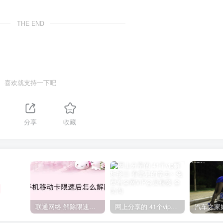
THE END
喜欢就支持一下吧
分享
收藏
联通网络 解除限速方法参考！畅享、畅玩、老白干等及其它地区自测了
网上分享的 41个vip解析接口 有需要的拿去~ 免费看全网VIP会员视频