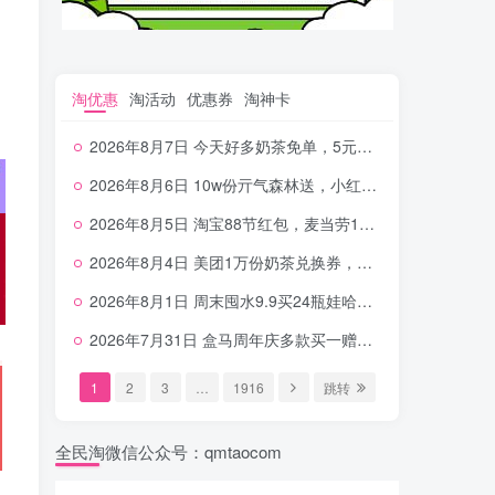
淘优惠
淘活动
优惠券
淘神卡
2026年8月7日 今天好多奶茶免单，5元农行省钱卡，京东抢0.01沪上，邮储5.88元等
2026年8月6日 10w份亓气森林送，小红书12元无门槛，中行电费30-10，0元柠檬水+0撸汉堡等
2026年8月5日 淘宝88节红包，麦当劳150万份柠檬水，三万份瑞幸免单，霸王9万份0.01券等
2026年8月4日 美团1万份奶茶兑换券，农行5E卡，中行支付超给利，美团领18个冰激凌，小米每天领2-6元等等
2026年8月1日 周末囤水9.9买24瓶娃哈哈，建行100元京东券，移动5元话费，麦当劳甜筒，交行立减金等
2026年7月31日 盒马周年庆多款买一赠一，饿了么拆红包，建行30立减金，农行领10元刷卡金等
1
2
3
…
1916
跳转
全民淘微信公众号：qmtaocom