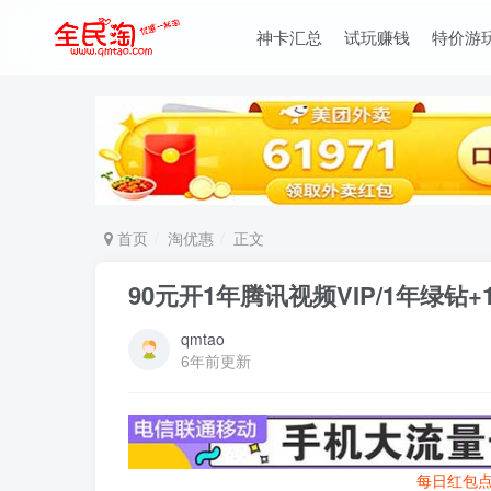
神卡汇总
试玩赚钱
特价游
首页
淘优惠
正文
90元开1年腾讯视频VIP/1年绿钻
qmtao
6年前更新
每日红包