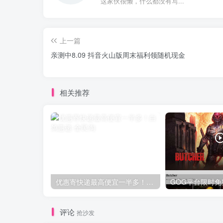
这家伙很懒，什么都没有写...
上一篇
亲测中8.09 抖音火山版周末福利领随机现金
相关推荐
优惠寄快递最高便宜一半多！白鸽惠递
评论
抢沙发