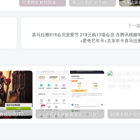
联通网络 解除限速方法参考！畅享、畅玩、老白干等及其它地区自测了
网上分享的 41个vip解析接口 有需要的拿去~ 免费看全网VIP会员视频
下一
喜马拉雅818会员宠爱节 218元购13项会员 含腾讯视频
+爱奇艺年卡+京东年卡喜马拉
GOG平台限时免费领取BUTCHER（屠夫）
0.1元开7天优酷黄金会员 可反复开通需要关闭自动续费