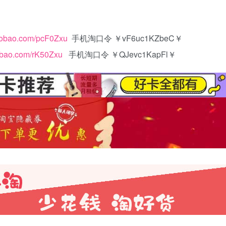
.taobao.com/pcF0Zxu
手机淘口令 ￥vF6uc1KZbeC￥
taobao.com/rK50Zxu
手机淘口令 ￥QJevc1KapFl￥