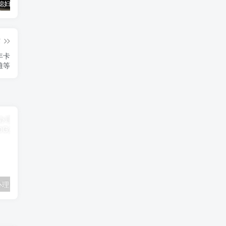
汽车之家媳妇当车模，四年大汇总，500多张媳妇图
优惠寄快递最高便宜一半多！白鸽惠递
GOG平台限时免费领取BUTCHER（屠夫）
篇
年卡
雅等
联通卡用户可办理 5G优享9.9元5G会员权益包 20G流量和 享受 5G速率
广东移动 免费领取10G七天流量+免费一年黄金会员（每月5折视听会员、1G流量等）