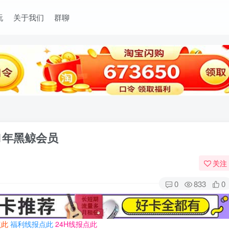
玩
关于我们
群聊
+1年黑鲸会员
关注
0
833
0
点此
福利线报点此
24H线报点此